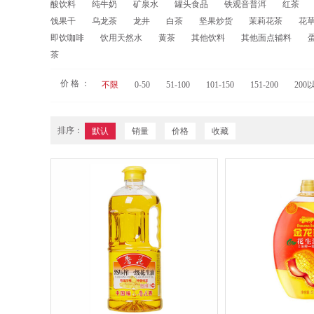
酸饮料
纯牛奶
矿泉水
罐头食品
铁观音普洱
红茶
饯果干
乌龙茶
龙井
白茶
坚果炒货
茉莉花茶
花草
即饮咖啡
饮用天然水
黄茶
其他饮料
其他面点辅料
茶
价 格 ：
不限
0-50
51-100
101-150
151-200
200
排序：
默认
销量
价格
收藏