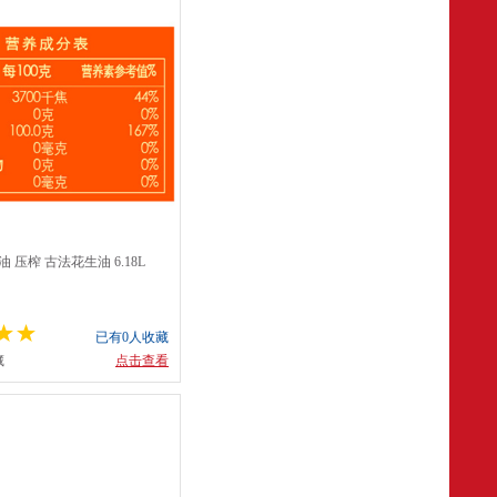
 压榨 古法花生油 6.18L
已有0人收藏
藏
点击查看