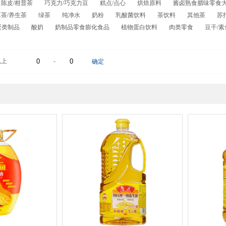
陈皮/柑普茶
巧克力/巧克力豆
糕点/点心
烘焙原料
酱卤熟食腊味零食
茶/养生茶
绿茶
纯净水
奶粉
乳酸菌饮料
茶饮料
其他茶
苏
蛋类制品
酸奶
奶制品零食膨化食品
植物蛋白饮料
肉类零食
豆干/
以上
-
确定