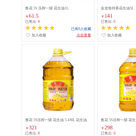
鲁花 5S 压榨一级 花生油1L
金龙鱼特香花生油5L
61.5
141
￥
￥
已售出:
0
已售出:
0
已有0人收藏
加入收藏
点击查看
加入收藏
鲁花 5S压榨一级 花生油 5.436L 花生油
鲁花 5S压榨一级 花生
（计价单位：瓶) 配
价单位：瓶) 配
321
298
￥
￥
已售出:
0
已售出:
0