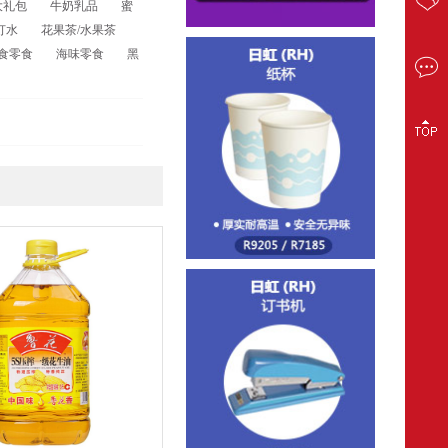
大礼包
牛奶乳品
蜜
打水
花果茶/水果茶
素食零食
海味零食
黑