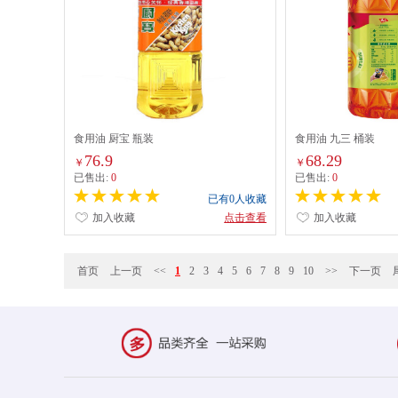
食用油 厨宝 瓶装
食用油 九三 桶装
76.9
68.29
￥
￥
已售出:
0
已售出:
0
已有0人收藏
加入收藏
点击查看
加入收藏
首页
上一页
<<
1
2
3
4
5
6
7
8
9
10
>>
下一页