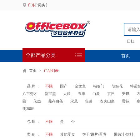
广东
[ 切换 ]
日虹
全部产品分类
首页
首页
>
产品列表
品 牌 ：
不限
国产
金龙鱼
福临门
胡姬花
特诺
八百秀才
新宝堂
太粮
五丰
白象
京日
安琪
隐
茗杰
鼎存白茶
宋凰
雀巢
农夫山泉
贡苑
明300#
包 邮 ：
不限
是
否
类 别 ：
不限
其他零食
饼干/馍片/蛋卷
果蔬汁/饮料