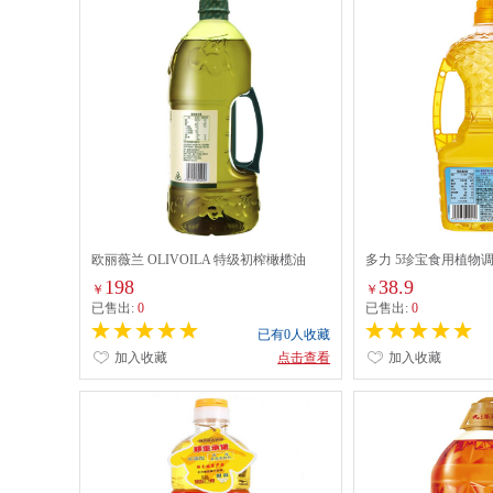
欧丽薇兰 OLIVOILA 特级初榨橄榄油
多力 5珍宝食用植物调和
1.6L
198
38.9
￥
￥
已售出:
0
已售出:
0
已有0人收藏
加入收藏
点击查看
加入收藏