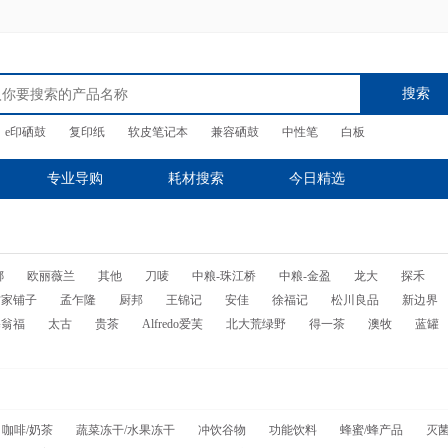
搜索
e印硒鼓
复印纸
软皮笔记本
兼容硒鼓
中性笔
白板
专业导购
耗材搜索
今日精选
娜
欧丽薇兰
其他
刀唛
中粮-珠江桥
中粮-金盈
龙大
探禾
方家铺子
孟乍隆
厨邦
王锦记
安佳
徐福记
松川良品
新边界
塞翁福
太古
贵茶
Alfredo爱芙
北大荒绿野
得一茶
澳牧
蓝罐
咖啡/奶茶
蔬菜冻干/水果冻干
冲饮谷物
功能饮料
蜂蜜/蜂产品
灭菌