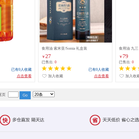
食用油 索米亚/Somia 礼盒装
食用油 九三
27
79
￥
￥
已售出:
0
已售出:
0
已有0人收藏
已有0人收藏
点击查看
加入收藏
点击查看
加入收
尾页