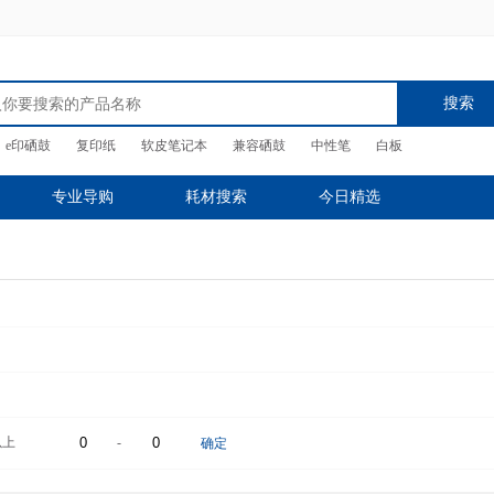
搜索
e印硒鼓
复印纸
软皮笔记本
兼容硒鼓
中性笔
白板
专业导购
耗材搜索
今日精选
以上
-
确定