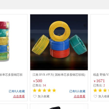
( 国标单芯多股铜芯软
江南 BVR 4平方( 国标单芯多股铜芯软线)
线盘 野狼/YE
100米/卷 配色
500
1671
￥
￥
已售出:
14
已售出:
2
已有0人收藏
已有0人收藏
点击查看
加入收藏
点击查看
加入收