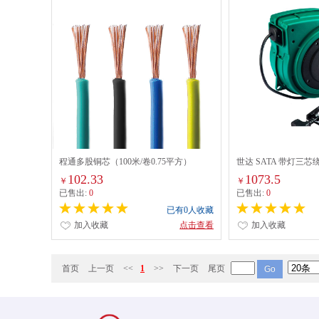
程通多股铜芯（100米/卷0.75平方）
世达 SATA 带灯三芯绕线
102.33
1073.5
￥
￥
已售出:
0
已售出:
0
已有0人收藏
加入收藏
点击查看
加入收藏
首页
上一页
<<
1
>>
下一页
尾页