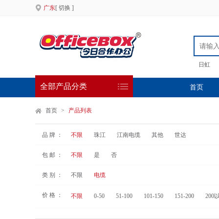
广东
[ 切换 ]
日虹
全部产品分类
首页
首页
>
产品列表
品 牌 ：
不限
珠江
江南电缆
其他
世达
包 邮 ：
不限
是
否
类 别 ：
不限
电缆
价 格 ：
不限
0-50
51-100
101-150
151-200
200