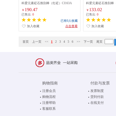
科爱元素砭石推刮棒（红砭）CI163A
科爱元素砭石推刮棒（黑
190.47
133.02
￥
￥
已售出:
0
已售出:
0
已有0人收藏
加入收藏
点击查看
加入收藏
首页
上一页
<<
1
2
3
4
5
6
>>
下一页
尾页
购物指南
付款与发票
注册会员
发票制度
购物流程
货到付款
注册帮助
在线支付
客服联系