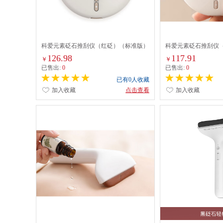
科爱元素砭石推刮仪（红砭）（标准版）
科爱元素砭石推刮仪
CI164A
CI164A
126.98
117.91
￥
￥
已售出:
0
已售出:
0
已有0人收藏
加入收藏
点击查看
加入收藏