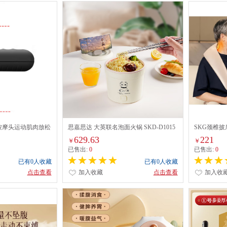
按摩头运动肌肉放松
思嘉思达 大英联名泡面火锅 SKD-D1015
SKG颈椎披
英博物馆联名
（安德森猫）
629.63
221
￥
￥
已售出:
0
已售出:
0
已有0人收藏
已有0人收藏
点击查看
加入收藏
点击查看
加入收