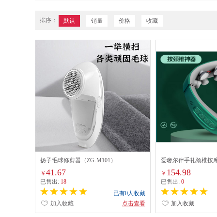
排序：
默认
销量
价格
收藏
扬子毛球修剪器（ZG-M101）
爱奢尔伴手礼颈椎按摩器
色）
41.67
154.98
￥
￥
已售出:
18
已售出:
0
已有0人收藏
加入收藏
点击查看
加入收藏