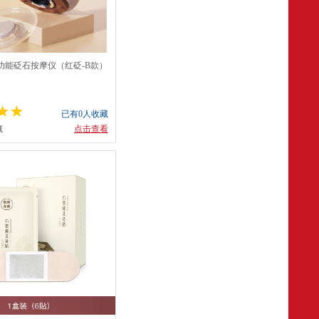
功能砭石按摩仪（红砭-B款）
184A
已有0人收藏
藏
点击查看