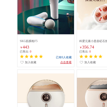
SKG筋膜枪F5
科爱元素小悬壶砭石
CI185A
443
356.74
￥
￥
已售出:
0
已售出:
0
已有0人收藏
加入收藏
点击查看
加入收藏