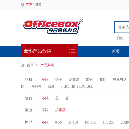
广东
[ 切换 ]
日虹
全部产品分类
首页
首页
>
产品列表
品 牌 ：
不限
扬子
爱奢尔
米家
其他
思嘉思达
佳
飞利浦
西屋
乐扣乐扣（LOCK&L
包 邮 ：
不限
是
否
类 别 ：
不限
按摩器
价 格 ：
不限
0-50
51-100
101-150
151-200
200