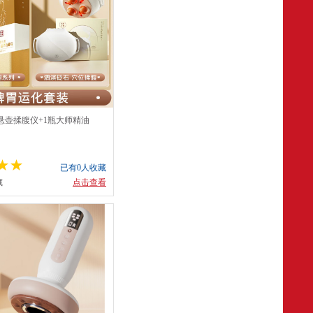
悬壶揉腹仪+1瓶大师精油
已有0人收藏
藏
点击查看