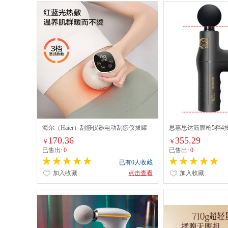
海尔（Haier）刮痧仪器电动刮痧仪拔罐
思嘉思达筋膜枪5档4
器家用经络疏通板刷一体机热敷全身按摩
大容量电池长续航大
170.36
355.29
￥
￥
仪HHZ-G101H
已售出:
0
已售出:
0
已有0人收藏
加入收藏
点击查看
加入收藏