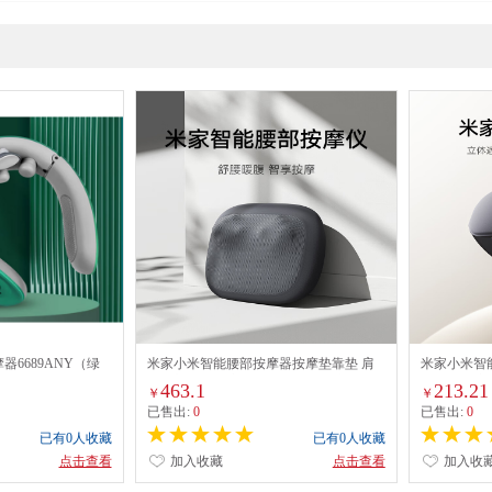
6689ANY（绿
米家小米智能腰部按摩器按摩垫靠垫 肩
米家小米智
腿背部颈椎按摩仪器揉捏热敷便携
仪眼睛按摩
463.1
213.21
￥
￥
节礼物推荐
已售出:
0
已售出:
0
已有0人收藏
已有0人收藏
点击查看
加入收藏
点击查看
加入收