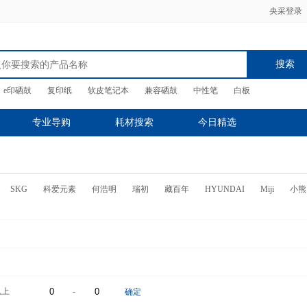
央采登录
搜索
e印硒鼓
复印纸
软皮笔记本
兼容硒鼓
中性笔
白板
专业导购
耗材搜索
今日精选
SKG
科爱元素
何浩明
瑞初
藏百年
HYUNDAI
Miji
小熊
以上
-
确定