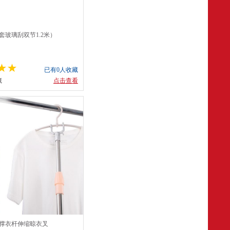
套玻璃刮双节1.2米）
已有0人收藏
藏
点击查看
钢撑衣杆伸缩晾衣叉