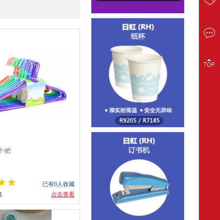
个/把
已有0人收藏
藏
点击查看