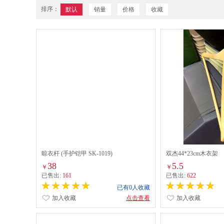
排序：
默认
销量
价格
收藏
晾衣杆 (手护铠甲 SK-1019)
双杰44*23cm木衣架
38
5.5
￥
￥
已售出:
161
已售出:
622
已有0人收藏
加入收藏
点击查看
加入收藏