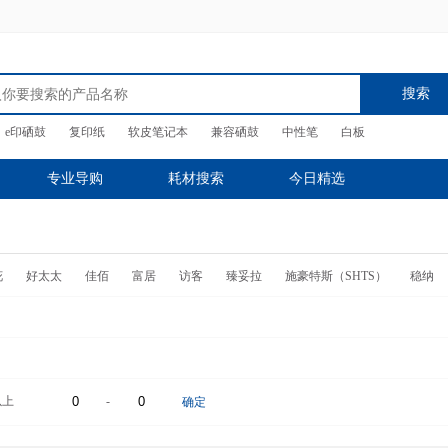
搜索
e印硒鼓
复印纸
软皮笔记本
兼容硒鼓
中性笔
白板
专业导购
耗材搜索
今日精选
花
好太太
佳佰
富居
访客
臻妥拉
施豪特斯（SHTS）
稳纳
以上
-
确定