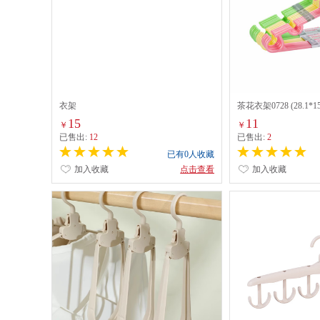
衣架
茶花衣架0728 (28.1*15
一把装)
15
11
￥
￥
已售出:
12
已售出:
2
已有0人收藏
加入收藏
点击查看
加入收藏