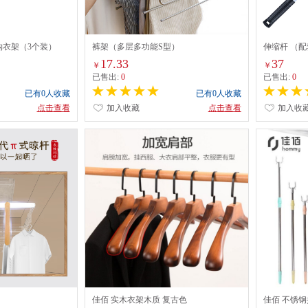
钩衣架（3个装）
裤架（多层多功能S型）
伸缩杆 （配
17.33
37
￥
￥
已售出:
0
已售出:
0
已有0人收藏
已有0人收藏
点击查看
加入收藏
点击查看
加入收
佳佰 实木衣架木质 复古色
佳佰 不锈