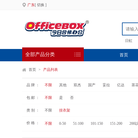
广东
[ 切换 ]
日虹
全部产品分类
首页
首页
>
产品列表
品 牌 ：
不限
其他
双杰
国产
妥拉
亿达
茶
包 邮 ：
不限
是
否
类 别 ：
不限
挂衣架
价 格 ：
不限
0-50
51-100
101-150
151-200
200