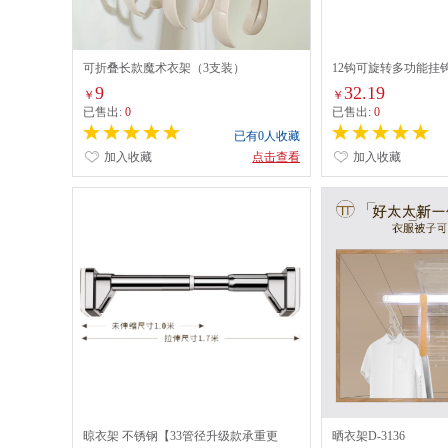
可折叠长款魔术衣架（3支装）
12钩可旋转多功能挂
9
32.19
￥
￥
已售出:
0
已售出:
0
已有0人收藏
加入收藏
点击查看
加入收藏
晾衣架 不锈钢【33管径升级款承重更
晒衣架D-3136