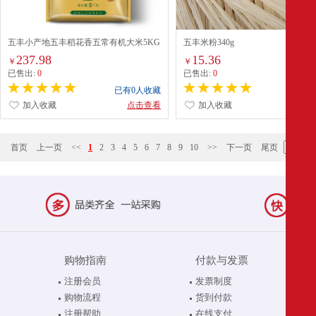
五丰小产地五丰稻花香五常有机大米5KG
五丰米粉340g
237.98
15.36
￥
￥
已售出:
0
已售出:
0
已有0人收藏
已有0
加入收藏
点击查看
加入收藏
点
首页
上一页
<<
1
2
3
4
5
6
7
8
9
10
>>
下一页
尾页
购物指南
付款与发票
注册会员
发票制度
购物流程
货到付款
注册帮助
在线支付