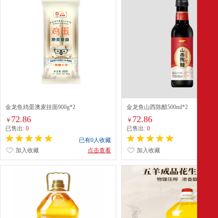
金龙鱼鸡蛋澳麦挂面900g*2
金龙鱼山西陈醋500ml*2
72.86
72.86
￥
￥
已售出:
0
已售出:
0
已有0人收藏
已有0
加入收藏
点击查看
加入收藏
点