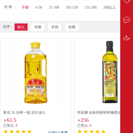
价 格 ：
不限
0-50
51-100
101-150
151-200
200以上
排序：
默认
销量
价格
收藏
鲁花 5S 压榨一级 花生油1L
特诺娜 金标特级初榨橄榄油（高多
款）750ml（瓶）
61.5
256
￥
￥
已售出:
0
已售出:
0
已有0人收藏
已有0