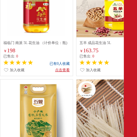
福临门 南派 5L 花生油 （计价单位：瓶)
五羊 成品花生油 5L
配
198
163.75
￥
￥
已售出:
0
已售出:
0
已有0人收藏
已有0
加入收藏
点击查看
加入收藏
点