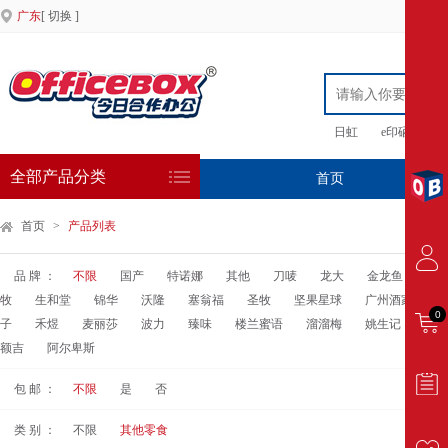
广东
[ 切换 ]
日虹
e印硒鼓
全部产品分类
首页
专
首页
>
产品列表
品 牌 ：
不限
国产
特诺娜
其他
刀唛
龙大
金龙鱼
探
牧
生和堂
锦华
沃隆
塞翁福
圣牧
坚果星球
广州酒家
今
0
子
禾煜
麦丽莎
波力
臻味
楼兰蜜语
溜溜梅
姚生记
金字
额吉
阿尔卑斯
包 邮 ：
不限
是
否
类 别 ：
不限
其他零食