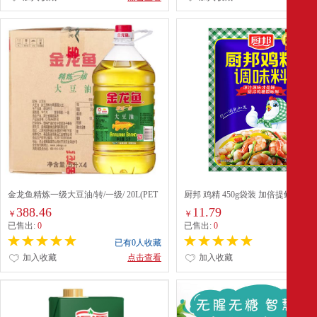
金龙鱼精炼一级大豆油/转/一级/ 20L(PET
厨邦 鸡精 450g袋装 加倍提鲜增香
瓶)
锅煲汤高汤 调味料
388.46
11.79
￥
￥
已售出:
0
已售出:
0
已有0人收藏
已有0
加入收藏
点击查看
加入收藏
点