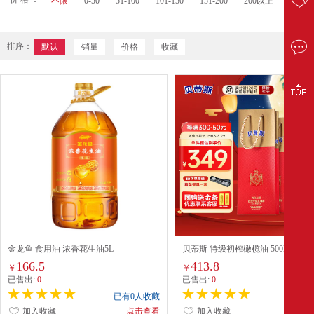
不限
0-50
51-100
101-150
151-200
200以上
排序：
默认
销量
价格
收藏
金龙鱼 食用油 浓香花生油5L
贝蒂斯 特级初榨橄榄油 500ML*2
166.5
413.8
￥
￥
已售出:
0
已售出:
0
已有0人收藏
已有0
加入收藏
点击查看
加入收藏
点