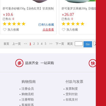
舒可曼赤砂糖350g【汤色红亮】甘蔗熬制
舒可曼罗汉果糖200g【0脂肪零卡】
冲饮调味红糖煲糖水甜汤烘焙原料
代糖赤藓糖醇代木糖醇咖啡无糖
10.6
26.07
￥
￥
已售出:
0
已售出:
0
已有0人收藏
已有0
加入收藏
点击查看
加入收藏
点
首页
上一页
<<
1
2
3
4
5
>>
下一页
尾页
购物指南
付款与发票
注册会员
发票制度
购物流程
货到付款
注册帮助
在线支付
客服联系