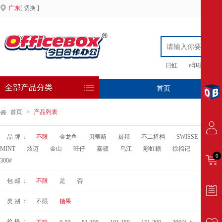
广东
[ 切换 ]
日虹
e印硒鼓
全部产品分类
首页
专
首页
>
产品列表
品 牌 ：
不限
金龙鱼
贝蒂斯
厨邦
不二搭档
SWISSE
舒可
MINT
炫迈
金山
旺仔
嘉顿
乌江
彩虹糖
徐福记
好丽友
0
300#
包 邮 ：
不限
是
否
类 别 ：
不限
糖果
价 格 ：