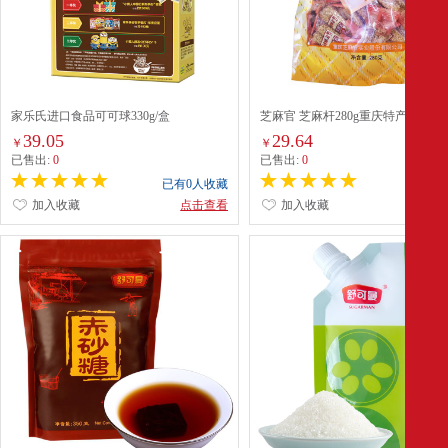
家乐氏进口食品可可球330g/盒
芝麻官 芝麻杆280g重庆特产传统工
麻糖小吃办公室休闲零食手工零食
39.05
29.64
￥
￥
已售出:
0
已售出:
0
已有0人收藏
已有0
加入收藏
点击查看
加入收藏
点