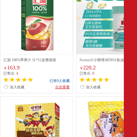
汇源 100%苹果汁 1L*12盒整箱装
Swisse小小斯维诗DHA鱼油凝胶糖
香味)20克(0.5克/粒*40粒)
163.9
220.2
￥
￥
已售出:
4
已售出:
0
已有0人收藏
已有0
加入收藏
点击查看
加入收藏
点