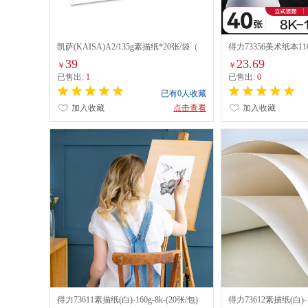
凯萨(KAISA)A2/135g素描纸*20张/袋（
得力73356美术纸本110
KS-90319）
(混)(本)
39
23.69
￥
￥
已售出:
1
已售出:
0
已有0人收藏
加入收藏
点击查看
加入收藏
得力73611素描纸(白)-160g-8k-(20张/包)
得力73612素描纸(白)-16