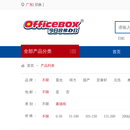
广东
[ 切换 ]
日虹
全部产品分类
首页
首页
>
产品列表
品 牌 ：
不限
晨光
得力
国产
宏泰轩
元浩
包 邮 ：
不限
是
否
类 别 ：
不限
素描纸
价 格 ：
不限
0-50
51-100
101-150
151-200
200