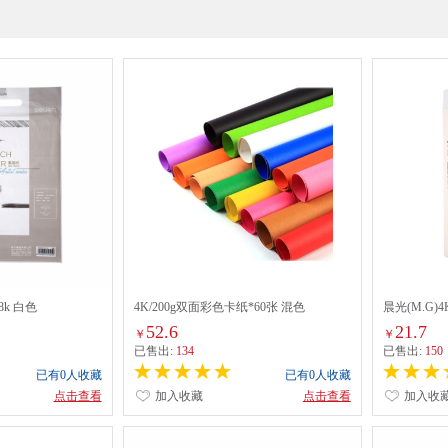
8k 白色
4K/200g双面彩色卡纸*60张 混色
晨光(M.G
（APYMW2
52.6
21.7
￥
￥
已售出:
134
已售出:
150
已有0人收藏
已有0人收藏
点击查看
加入收藏
点击查看
加入收