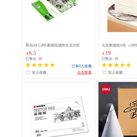
晨光(M.G)8K素描纸感悟生活20页
元浩素描纸16K（100
（APYMV268）
6.5
19
￥
￥
已售出:
10
已售出:
10
已有0人收藏
加入收藏
点击查看
加入收藏