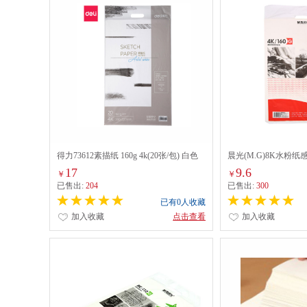
得力73612素描纸 160g 4k(20张/包) 白色
晨光(M.G)8K水粉纸
（APYMX268）
17
9.6
￥
￥
已售出:
204
已售出:
300
已有0人收藏
加入收藏
点击查看
加入收藏