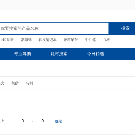
搜索
e印硒鼓
复印纸
软皮笔记本
兼容硒鼓
中性笔
白板
专业导购
耗材搜索
今日精选
奥文
凯萨
马利
以上
-
确定