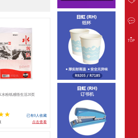
)4K水粉纸感悟生活20页
68）
已有0人收藏
藏
点击查看