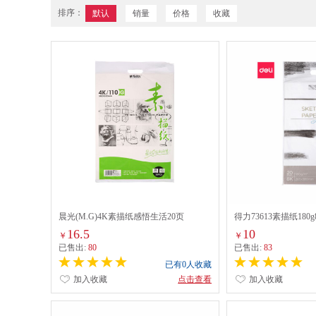
排序：
默认
销量
价格
收藏
晨光(M.G)4K素描纸感悟生活20页
得力73613素描纸180g
（APYMU268）
16.5
10
￥
￥
已售出:
80
已售出:
83
已有0人收藏
加入收藏
点击查看
加入收藏