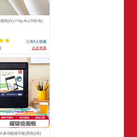
纸(白)-110g-4k-(20张/包)
已有0人收藏
藏
点击查看
_8K多功能速写板(黑色)(块)