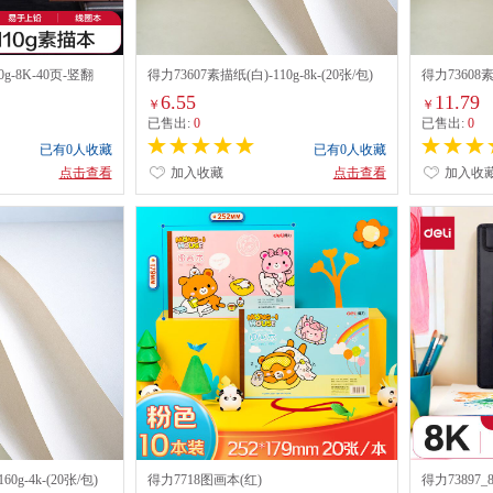
g-8K-40页-竖翻
得力73607素描纸(白)-110g-8k-(20张/包)
得力73608素描
6.55
11.79
￥
￥
已售出:
0
已售出:
0
已有0人收藏
已有0人收藏
点击查看
加入收藏
点击查看
加入收
0g-4k-(20张/包)
得力7718图画本(红)
得力73897