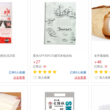
感悟生活20页
晨光APYMN135速写本组合8k
全开素描纸（10
27
48
￥
￥
已售出:
40
已售出:
30
已有0人收藏
已有0人收藏
点击查看
加入收藏
点击查看
加入收