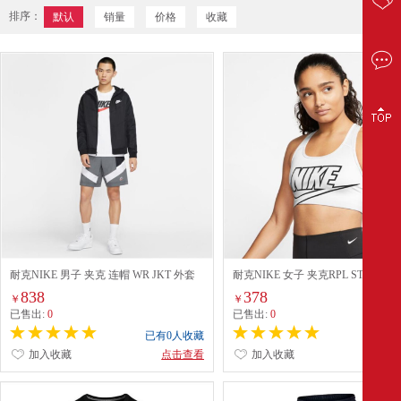
排序：
默认
销量
价格
收藏
耐克NIKE 男子 夹克 连帽 WR JKT 外套
耐克NIKE 女子 夹克RPL STMNT W
DC4113-010黑色L码
JKT HBR 外套 CZ8801-100白色M码
838
378
￥
￥
已售出:
0
已售出:
0
已有0人收藏
已有0
加入收藏
点击查看
加入收藏
点