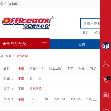
广东
[ 切换 ]
日虹
e印硒鼓
全部产品分类
首页
专
首页
>
产品列表
品 牌 ：
不限
耐克/NIKE
阿迪达斯
李宁
耐克
特步
会军
0
包 邮 ：
不限
是
否
类 别 ：
不限
运动服装
价 格 ：
不限
0-50
51-100
101-150
151-200
200以上