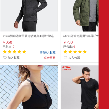
adidas阿迪达斯男装运动健身加厚针织连
adidas阿迪达斯男装冬季户外运动
帽外套DU1135 黑/铁灰 A/XL
棉夹克外套CF0881 A/L
358
798
￥
￥
已售出:
0
已售出:
0
已有0人收藏
已有0
加入收藏
点击查看
加入收藏
点