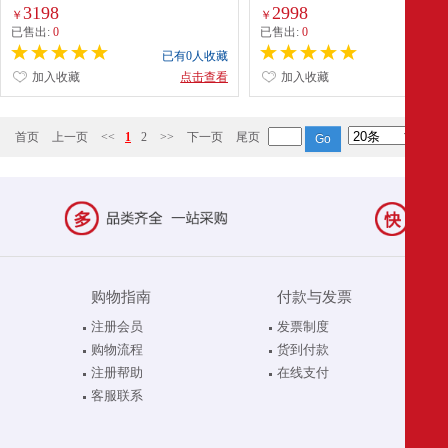
AJDR445 牛仔蓝-1 3XL
3XL
3198
2998
￥
￥
已售出:
0
已售出:
0
已有0人收藏
已有0
加入收藏
点击查看
加入收藏
点
首页
上一页
<<
1
2
>>
下一页
尾页
购物指南
付款与发票
注册会员
发票制度
购物流程
货到付款
注册帮助
在线支付
客服联系