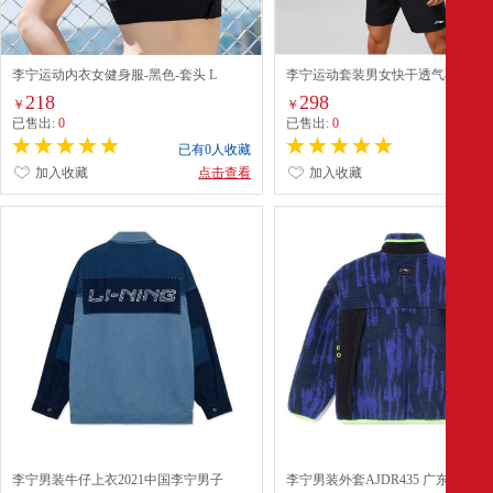
李宁运动内衣女健身服-黑色-套头 L
李宁运动套装男女快干透气羽毛球服
款套装（白色LOGO宽松版） XXL
218
298
￥
￥
已售出:
0
已售出:
0
已有0人收藏
已有0
加入收藏
点击查看
加入收藏
点
李宁男装牛仔上衣2021中国李宁男子
李宁男装外套AJDR435 广东蓝深艳蓝