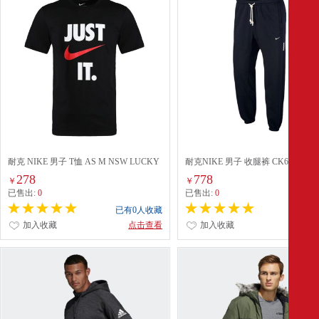
耐克 NIKE 男子 T恤 AS M NSW LUCKY
耐克NIKE 男子 收腿裤 CK6366-01
TEE 运动服 AQ5195-010 黑色 L码
XL码
278
778
￥
￥
已售出:
0
已售出:
0
已有0人收藏
已有0
加入收藏
点击查看
加入收藏
点