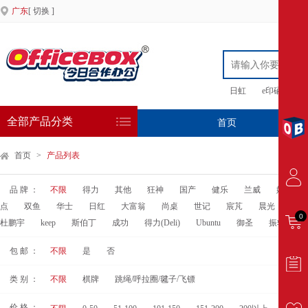
广东
[ 切换 ]
日虹
e印硒鼓
全部产品分类
首页
专
首页
>
产品列表
品 牌 ：
不限
得力
其他
狂神
国产
健乐
兰威
姚记
点
双鱼
华士
日红
大富翁
尚桌
世记
宸芃
晨光
华圣
0
杜鹏宇
keep
斯伯丁
成功
得力(Deli)
Ubuntu
御圣
振轩
包 邮 ：
不限
是
否
类 别 ：
不限
棋牌
跳绳/呼拉圈/毽子/飞镖
价 格 ：