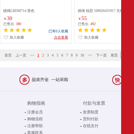
跳绳LBDM714 黑色
跳绳 锐思 100026431917 无绳跳绳
2.8m
30
55
￥
￥
已售出:
380
已售出:
492
已有0人收藏
已有0
加入收藏
点击查看
加入收藏
点
首页
上一页
<<
1
2
3
4
5
6
7
8
9
10
>>
下一页
尾页
购物指南
付款与发票
注册会员
发票制度
购物流程
货到付款
注册帮助
在线支付
客服联系