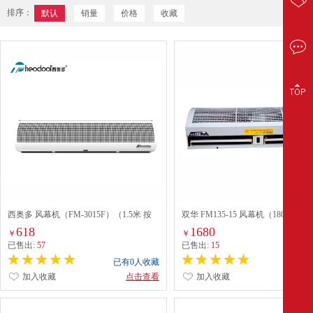
排序：
默认
销量
价格
收藏
西奥多 风幕机（FM-3015F）（1.5米 按
双华 FM135-15 风幕机（180W/220
键型）
618
1680
￥
￥
已售出:
57
已售出:
15
已有0人收藏
已有0
加入收藏
点击查看
加入收藏
点