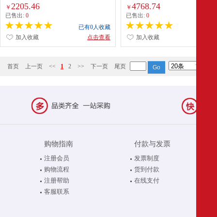
3D/Y5G，380V ，长度1800mm，
2205.46
4768.74
￥
￥
装 售卖规格：1台
已售出:
0
已售出:
0
已有0人收藏
已有0
加入收藏
点击查看
加入收藏
点
首页
上一页
<<
1
2
>>
下一页
尾页
购物指南
付款与发票
注册会员
发票制度
购物流程
货到付款
注册帮助
在线支付
客服联系