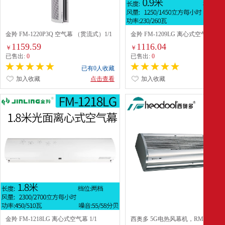
金羚 FM-1220P3Q 空气幕 （贯流式）1/1
金羚 FM-1209LG 离心式空气幕 1/1
1159.59
1116.04
￥
￥
已售出:
0
已售出:
0
已有0人收藏
已有0
加入收藏
点击查看
加入收藏
点
金羚 FM-1218LG 离心式空气幕 1/1
西奥多 5G电热风幕机，RM-1218S-