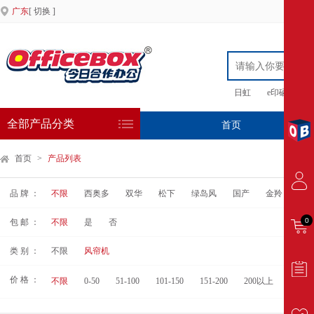
广东
[ 切换 ]
日虹
e印硒鼓
全部产品分类
首页
专
首页
>
产品列表
品 牌 ：
不限
西奥多
双华
松下
绿岛风
国产
金羚
0
包 邮 ：
不限
是
否
类 别 ：
不限
风帘机
价 格 ：
不限
0-50
51-100
101-150
151-200
200以上