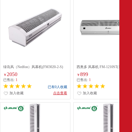
绿岛风（Nedfon）风幕机(FM3020-2-S)
西奥多 风幕机 FM-1210ST(1.0米 
（2.0米贯流式） 配
2050
899
￥
￥
已售出:
1
已售出:
1
已有0人收藏
已有0
加入收藏
点击查看
加入收藏
点