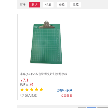
排序：
默认
销量
价格
收藏
小草(XC)A5实色蝴蝶夹带刻度写字板
(XC-02)
7.1
￥
已售出:
65
已有0人收藏
加入收藏
点击查看