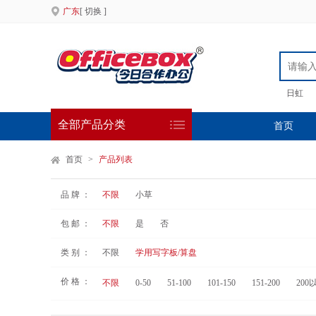
广东
[ 切换 ]
日虹
全部产品分类
首页
首页
>
产品列表
品 牌 ：
不限
小草
包 邮 ：
不限
是
否
类 别 ：
不限
学用写字板/算盘
价 格 ：
不限
0-50
51-100
101-150
151-200
200