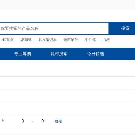
搜索
e印硒鼓
复印纸
软皮笔记本
兼容硒鼓
中性笔
白板
专业导购
耗材搜索
今日精选
以上
-
确定