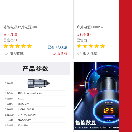
储能电源户外电源700
户外电源1100Pro
3280
6400
￥
￥
已售出:
1
已售出:
1
已有0人收藏
已有0
加入收藏
点击查看
加入收藏
点