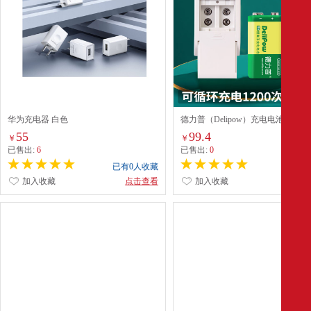
华为充电器 白色
德力普（Delipow）充电电池 9V锂
容量550mAh九伏6F22电池配充电
55
99.4
￥
￥
适用万用表/话筒/麦克风等
已售出:
6
已售出:
0
已有0人收藏
已有0
加入收藏
点击查看
加入收藏
点