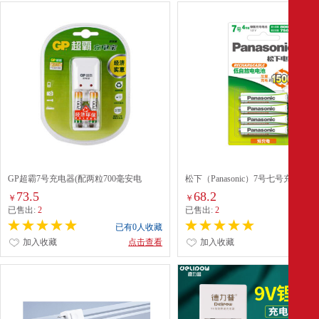
GP超霸7号充电器(配两粒700毫安电
松下（Panasonic）7号七号充电电池
池)KB02GW70-2L2
（4MRC/4B）
73.5
68.2
￥
￥
已售出:
2
已售出:
2
已有0人收藏
已有0
加入收藏
点击查看
加入收藏
点