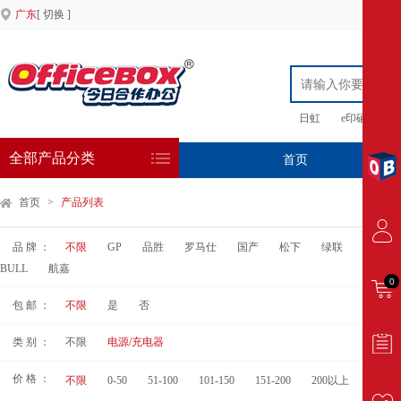
广东
[ 切换 ]
日虹
e印硒鼓
全部产品分类
首页
专
首页
>
产品列表
品 牌 ：
不限
GP
品胜
罗马仕
国产
松下
绿联
华为
BULL
航嘉
0
包 邮 ：
不限
是
否
类 别 ：
不限
电源/充电器
价 格 ：
不限
0-50
51-100
101-150
151-200
200以上