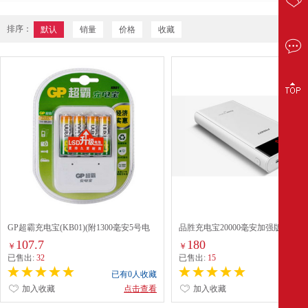
排序：
默认
销量
价格
收藏
GP超霸充电宝(KB01)(附1300毫安5号电
品胜充电宝20000毫安加强版
池4粒)
107.7
180
￥
￥
已售出:
32
已售出:
15
已有0人收藏
已有0
加入收藏
点击查看
加入收藏
点