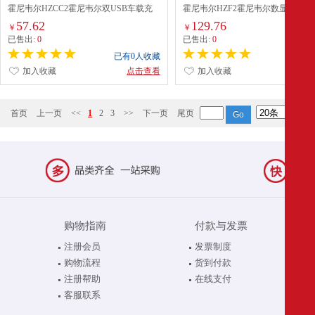
霍尼韦尔HZCC2霍尼韦尔双USB车载充
霍尼韦尔HZF2霍尼韦尔数显A+C
电器
车载充电器
57.62
129.76
￥
￥
已售出:
0
已售出:
0
已有0人收藏
已有0
加入收藏
点击查看
加入收藏
点
首页
上一页
<<
1
2
3
>>
下一页
尾页
购物指南
付款与发票
注册会员
发票制度
购物流程
货到付款
注册帮助
在线支付
客服联系