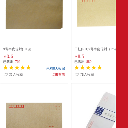
9号牛皮信封(100g)
日虹(RH)5号牛皮信封（R5)*25个/
0.6
8.5
￥
￥
已售出:
766
已售出:
880
已有0人收藏
已有1
加入收藏
点击查看
加入收藏
点