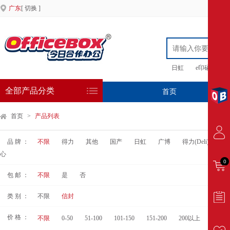
广东
[ 切换 ]
日虹
e印硒鼓
全部产品分类
首页
专
首页
>
产品列表
品 牌 ：
不限
得力
其他
国产
日虹
广博
得力(Deli)
中
心
0
包 邮 ：
不限
是
否
类 别 ：
不限
信封
价 格 ：
不限
0-50
51-100
101-150
151-200
200以上