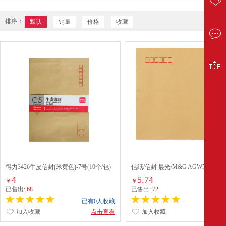
排序：
默认
销量
价格
收藏
得力3426牛皮信封(米黄色)-7号(10个/包)
信纸/信封 晨光/M&G AGWN8533 C
4
5.74
￥
￥
已售出:
68
已售出:
72
已有0人收藏
已有0
加入收藏
点击查看
加入收藏
点