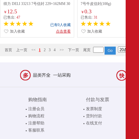
得力 DELI 33213 7号信封 229×162MM 30
7号牛皮信封(100g)
张包 米黄色
12.5
0.3
￥
￥
已售出:
47
已售出:
31
已有0人收藏
已有0
加入收藏
点击查看
加入收藏
点
首页
上一页
<<
1
2
3
4
>>
下一页
尾页
购物指南
付款与发票
注册会员
发票制度
购物流程
货到付款
注册帮助
在线支付
客服联系