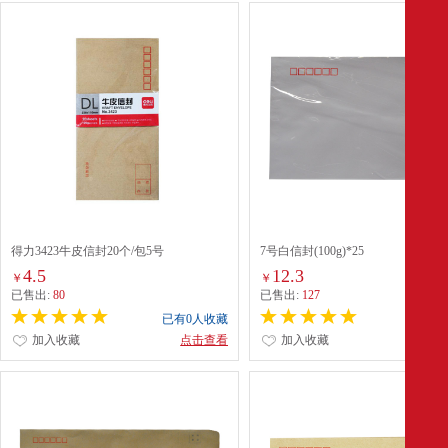
得力3423牛皮信封20个/包5号
7号白信封(100g)*25
4.5
12.3
￥
￥
已售出:
80
已售出:
127
已有0人收藏
已有0
加入收藏
点击查看
加入收藏
点