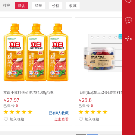
排序：
默认
销量
价格
收藏
立白小苏打薄荷洗洁精500g*3瓶
飞兹(fizz)38mm24只装塑料票夹 PJ52
27.97
29.8
￥
￥
已售出:
0
已售出:
0
已有0人收藏
已有0
加入收藏
点击查看
加入收藏
点