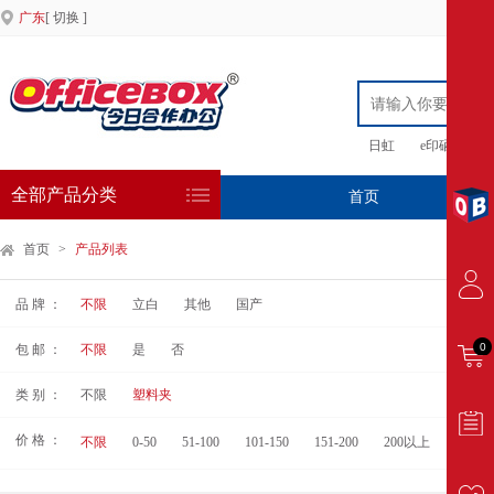
广东
[ 切换 ]
日虹
e印硒鼓
全部产品分类
首页
专
首页
>
产品列表
品 牌 ：
不限
立白
其他
国产
0
包 邮 ：
不限
是
否
类 别 ：
不限
塑料夹
价 格 ：
不限
0-50
51-100
101-150
151-200
200以上