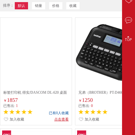
排序：
默认
销量
价格
收藏
标签打印机 得实/DASCOM DL-620 桌面
兄弟（BROTHER）PT-D460BT便
式 USB
标签机
1857
1250
￥
￥
已售出:
1
已售出:
0
已有0人收藏
已有0
加入收藏
点击查看
加入收藏
点