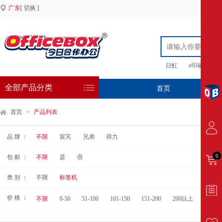
广东
[ 切换 ]
日虹
e印硒鼓
全部产品分类
首页
专
首页
>
产品列表
品 牌 ：
不限
宸芃
兄弟
得力
0
包 邮 ：
不限
是
否
类 别 ：
不限
标签机
价 格 ：
不限
0-50
51-100
101-150
151-200
200以上