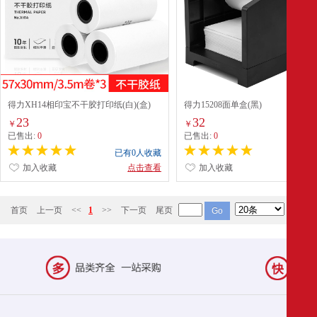
得力XH14相印宝不干胶打印纸(白)(盒)
得力15208面单盒(黑)
23
32
￥
￥
已售出:
0
已售出:
0
已有0人收藏
已有0
加入收藏
点击查看
加入收藏
点
首页
上一页
<<
1
>>
下一页
尾页