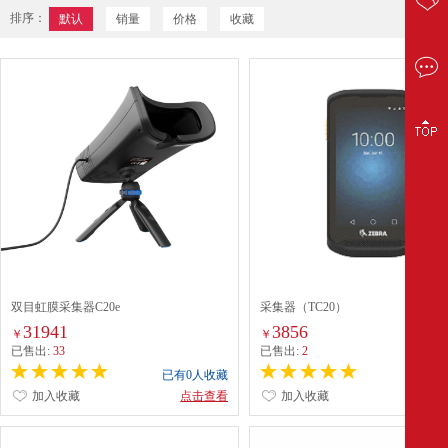
排序：
默认
销量
价格
收藏
双目虹膜采集器C20e
采集器（TC20）
31941
3856
￥
￥
已售出:
33
已售出:
2
已有0人收藏
已有0
加入收藏
点击查看
加入收藏
点