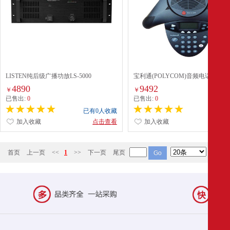
LISTEN纯后级广播功放LS-5000
宝利通(POLYCOM)音频电话
(SoundStation 2EX 扩展型)
4890
9492
￥
￥
已售出:
0
已售出:
0
已有0人收藏
已有0
加入收藏
点击查看
加入收藏
点
首页
上一页
<<
1
>>
下一页
尾页