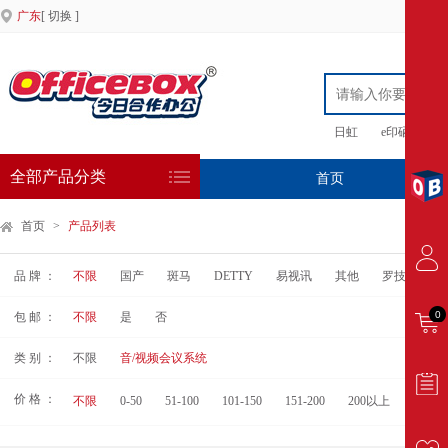
广东
[ 切换 ]
日虹
e印硒鼓
全部产品分类
首页
专
首页
>
产品列表
品 牌 ：
不限
国产
斑马
DETTY
易视讯
其他
罗技
臻
0
包 邮 ：
不限
是
否
类 别 ：
不限
音/视频会议系统
价 格 ：
不限
0-50
51-100
101-150
151-200
200以上