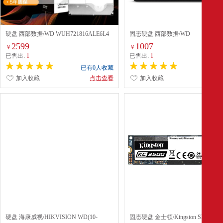
硬盘 西部数据/WD WUH721816ALE6L4
固态硬盘 西部数据/WD
机械硬盘 台式机 3.5英寸 银色
(WDS500G2B0A)500GB 500GB SAT
2599
1007
￥
￥
已售出:
1
已售出:
1
已有0人收藏
已有0
加入收藏
点击查看
加入收藏
点
硬盘 海康威视/HIKVISION WD(10-
固态硬盘 金士顿/Kingston SKC2500