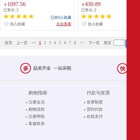
82)PURX8T 机械硬盘 监控 2.0英寸及以
500GB
1097.56
430.89
￥
￥
下
已售出:
2
已售出:
2
已有0人收藏
已有0
加入收藏
点击查看
加入收藏
点
首页
上一页
<<
1
2
3
4
5
6
7
8
>>
下一页
尾页
购物指南
付款与发票
注册会员
发票制度
购物流程
货到付款
注册帮助
在线支付
客服联系