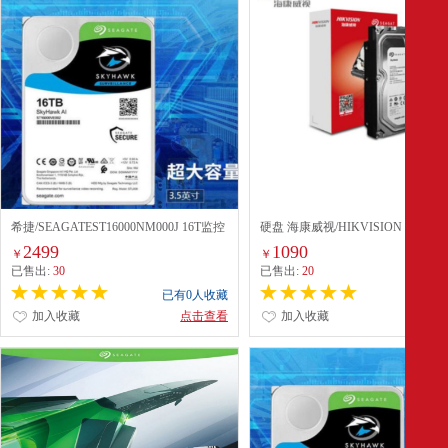
希捷/SEAGATEST16000NM000J 16T监控
硬盘 海康威视/HIKVISION
硬盘银河系列 黑色
ST8000VX004 配
2499
1090
￥
￥
已售出:
30
已售出:
20
已有0人收藏
已有0
加入收藏
点击查看
加入收藏
点