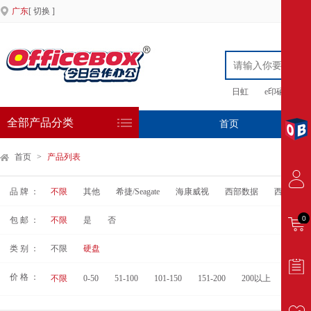
广东
[ 切换 ]
日虹
e印硒鼓
全部产品分类
首页
专
首页
>
产品列表
品 牌 ：
不限
其他
希捷/Seagate
海康威视
西部数据
西部数据/
0
包 邮 ：
不限
是
否
类 别 ：
不限
硬盘
价 格 ：
不限
0-50
51-100
101-150
151-200
200以上