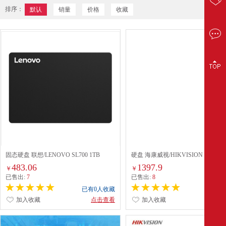
排序：
默认
销量
价格
收藏
固态硬盘 联想/LENOVO SL700 1TB
硬盘 海康威视/HIKVISION WD84P
64 机械硬盘 监控 3.5英寸
483.06
1397.9
￥
￥
已售出:
7
已售出:
8
已有0人收藏
已有0
加入收藏
点击查看
加入收藏
点