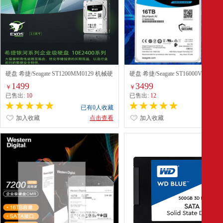
硬盘 希捷/Seagate ST1200MM0129 机械硬
硬盘 希捷/Seagate ST16000VE002
盘 服务器 2.5英寸
盘 台式机 3.5英寸 黑色
1499
3499
￥
￥
已售出:
10
已售出:
12
已有0人收藏
已有0
加入收藏
点击查看
加入收藏
点