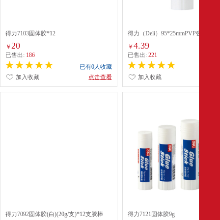
得力7103固体胶*12
得力（Deli）95*25mmPVP强力固体
7122
20
4.39
￥
￥
已售出:
186
已售出:
221
已有0人收藏
已有0
加入收藏
点击查看
加入收藏
点
得力7092固体胶(白)(20g/支)*12支胶棒
得力7121固体胶9g