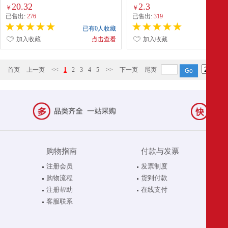
20.32
2.3
￥
￥
已售出:
276
已售出:
319
已有0人收藏
已有0
加入收藏
点击查看
加入收藏
点
首页
上一页
<<
1
2
3
4
5
>>
下一页
尾页
购物指南
付款与发票
注册会员
发票制度
购物流程
货到付款
注册帮助
在线支付
客服联系