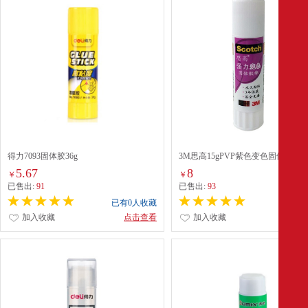
得力7093固体胶36g
3M思高15gPVP紫色变色固体胶(611
5.67
8
￥
￥
已售出:
91
已售出:
93
已有0人收藏
已有0
加入收藏
点击查看
加入收藏
点