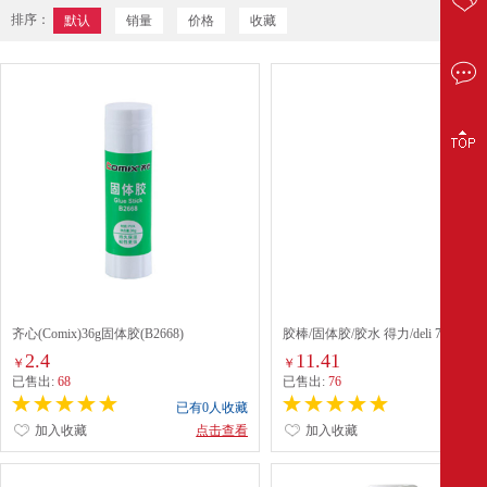
排序：
默认
销量
价格
收藏
齐心(Comix)36g固体胶(B2668)
胶棒/固体胶/胶水 得力/deli 7102 胶棒
个
2.4
11.41
￥
￥
已售出:
68
已售出:
76
已有0人收藏
已有0
加入收藏
点击查看
加入收藏
点