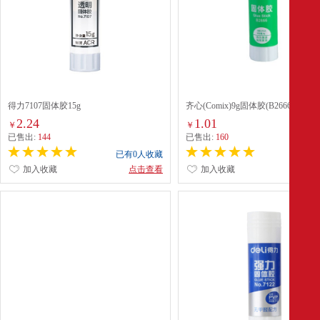
得力7107固体胶15g
齐心(Comix)9g固体胶(B2666)
2.24
1.01
￥
￥
已售出:
144
已售出:
160
已有0人收藏
已有0
加入收藏
点击查看
加入收藏
点