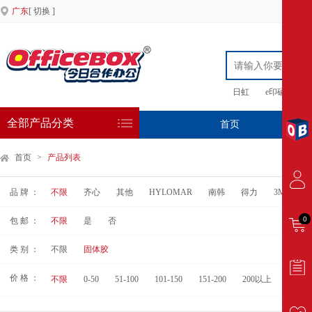
广东
[ 切换 ]
日虹
e印硒鼓
全部产品分类
首页
专
首页
>
产品列表
品 牌 ：
不限
齐心
其他
HYLOMAR
南韩
得力
3M
汉
0
包 邮 ：
不限
是
否
类 别 ：
不限
固体胶
价 格 ：
不限
0-50
51-100
101-150
151-200
200以上