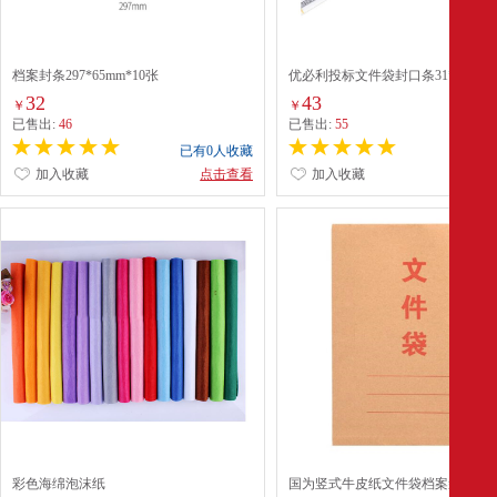
档案封条297*65mm*10张
优必利投标文件袋封口条31*5cm*10
配
32
43
￥
￥
已售出:
46
已售出:
55
已有0人收藏
已有0
加入收藏
点击查看
加入收藏
点
彩色海绵泡沫纸
国为竖式牛皮纸文件袋档案袋*10个