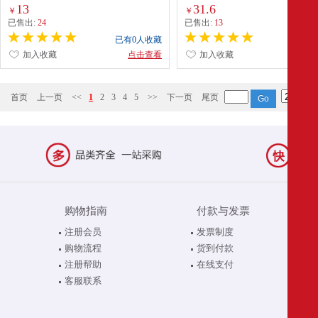
200G
13
31.6
￥
￥
已售出:
24
已售出:
13
已有0人收藏
已有0
加入收藏
点击查看
加入收藏
点
首页
上一页
<<
1
2
3
4
5
>>
下一页
尾页
购物指南
付款与发票
注册会员
发票制度
购物流程
货到付款
注册帮助
在线支付
客服联系