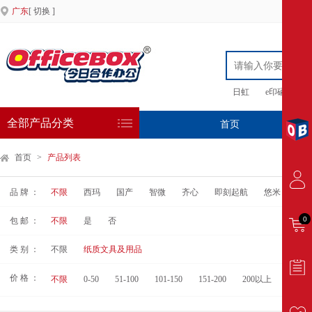
广东
[ 切换 ]
日虹
e印硒鼓
全部产品分类
首页
专
首页
>
产品列表
品 牌 ：
不限
西玛
国产
智微
齐心
即刻起航
悠米
印
0
包 邮 ：
不限
是
否
类 别 ：
不限
纸质文具及用品
价 格 ：
不限
0-50
51-100
101-150
151-200
200以上