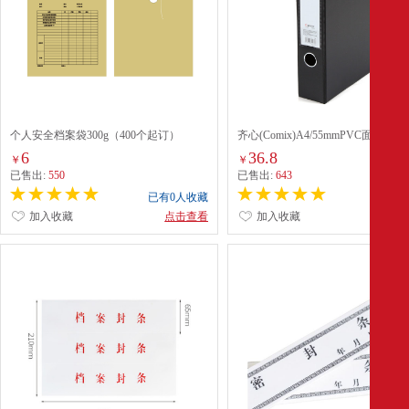
个人安全档案袋300g（400个起订）
齐心(Comix)A4/55mmPVC面纸板
带压纸(A1236)蓝色
6
36.8
￥
￥
已售出:
550
已售出:
643
已有0人收藏
已有0
加入收藏
点击查看
加入收藏
点