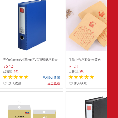
齐心(Comix)A4/55mmPVC面纸板档案盒
团员中号档案袋 米黄色
(A1297)
24.5
1.3
￥
￥
已售出:
141
已售出:
200
已有0人收藏
已有0
加入收藏
点击查看
加入收藏
点