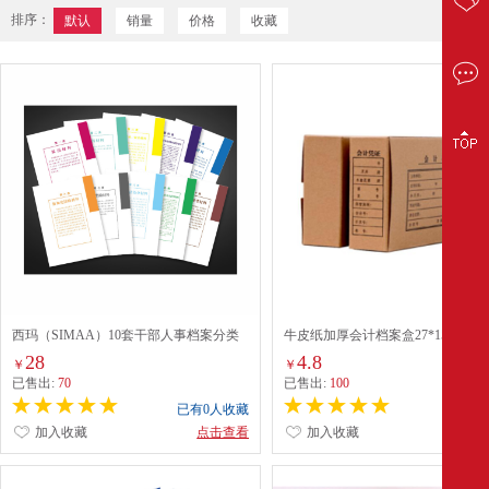
排序：
默认
销量
价格
收藏
西玛（SIMAA）10套干部人事档案分类
牛皮纸加厚会计档案盒27*15*5cm 
纸 1-10类/套（6586）
28
4.8
￥
￥
已售出:
70
已售出:
100
已有0人收藏
已有0
加入收藏
点击查看
加入收藏
点