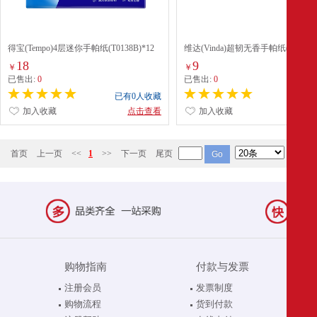
得宝(Tempo)4层迷你手帕纸(T0138B)*12
维达(Vinda)超韧无香手帕纸(V0036)*
小包
18
9
￥
￥
已售出:
0
已售出:
0
已有0人收藏
已有0
加入收藏
点击查看
加入收藏
点
首页
上一页
<<
1
>>
下一页
尾页
购物指南
付款与发票
注册会员
发票制度
购物流程
货到付款