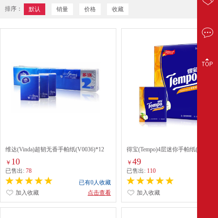
排序：
默认
销量
价格
收藏
维达(Vinda)超韧无香手帕纸(V0036)*12
得宝(Tempo)4层迷你手帕纸(7张/苹
味)*36包/条
10
49
￥
￥
已售出:
78
已售出:
110
已有0人收藏
已有0
加入收藏
点击查看
加入收藏
点