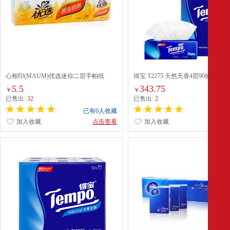
心相印(MAUM)优选迷你二层手帕纸
得宝 T2275 天然无香4层90抽 3包/提 
(C1910/C2010)*10
箱
5.5
343.75
￥
￥
已售出:
32
已售出:
2
已有0人收藏
已有0
加入收藏
点击查看
加入收藏
点