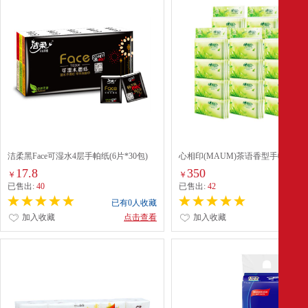
洁柔黑Face可湿水4层手帕纸(6片*30包)
心相印(MAUM)茶语香型手帕纸面
17.8
350
￥
￥
已售出:
40
已售出:
42
已有0人收藏
已有0
加入收藏
点击查看
加入收藏
点