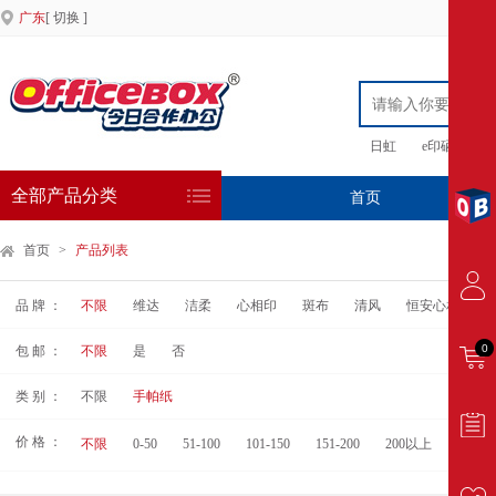
广东
[ 切换 ]
日虹
e印硒鼓
全部产品分类
首页
专
首页
>
产品列表
品 牌 ：
不限
维达
洁柔
心相印
斑布
清风
恒安心相印
0
包 邮 ：
不限
是
否
类 别 ：
不限
手帕纸
价 格 ：
不限
0-50
51-100
101-150
151-200
200以上