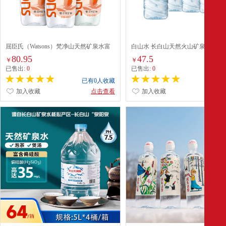
屈臣氏（Watsons）梵净山天然矿泉水富
白山水 长白山天然火山矿泉水 2L*
锶低钠深层弱碱性运动健身补水420ml*15
心 整箱装 适宜煮饭泡茶春茶
80.95
47.5
￥
￥
瓶整箱
已售出:
0
已售出:
0
已有0人收藏
已有0
加入收藏
点击查看
加入收藏
点