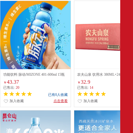
功能饮料 脉动/MIZONE 401-600ml 15瓶
农夫山泉 饮用水 380ML×24瓶 整箱
43.37
32.9
￥
￥
已售出:
20
已售出:
14
已有0人收藏
已有0
加入收藏
点击查看
加入收藏
点