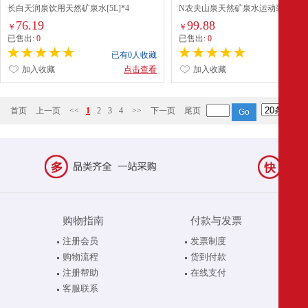
长白天润泉饮用天然矿泉水[5L]*4
N农夫山泉天然矿泉水运动装[535ml]
76.19
99.88
￥
￥
已售出:
0
已售出:
0
已有0人收藏
已有0
加入收藏
点击查看
加入收藏
点
首页
上一页
<<
1
2
3
4
>>
下一页
尾页
购物指南
付款与发票
注册会员
发票制度
购物流程
货到付款
注册帮助
在线支付
客服联系