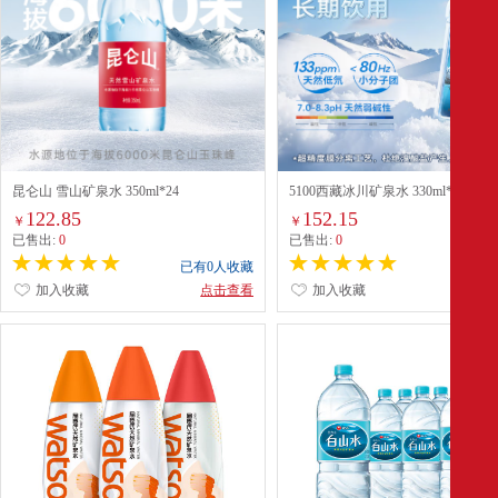
昆仑山 雪山矿泉水 350ml*24
5100西藏冰川矿泉水 330ml*24
122.85
152.15
￥
￥
已售出:
0
已售出:
0
已有0人收藏
已有0
加入收藏
点击查看
加入收藏
点