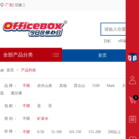
广东
[ 切换 ]
日虹
e印硒鼓
全部产品分类
首页
专
首页
>
产品列表
品 牌 ：
不限
农夫山泉
其他
昆仑山
5100
Mark
大秦之水
选
惠尔康
0
包 邮 ：
不限
是
否
类 别 ：
不限
矿泉水
价 格 ：
不限
0-50
51-100
101-150
151-200
200以上