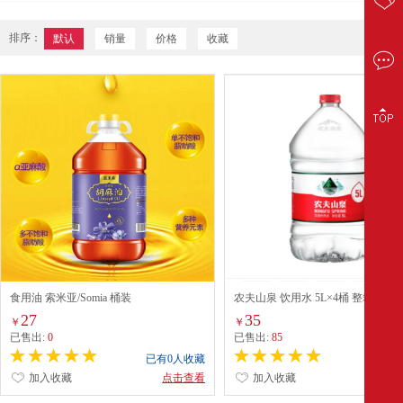
排序：
默认
销量
价格
收藏
食用油 索米亚/Somia 桶装
农夫山泉 饮用水 5L×4桶 整箱装
27
35
￥
￥
已售出:
0
已售出:
85
已有0人收藏
已有0
加入收藏
点击查看
加入收藏
点