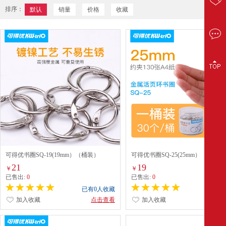
排序：
默认
销量
价格
收藏
可得优书圈SQ-19(19mm）（桶装）
可得优书圈SQ-25(25mm）（桶装）
21
19
￥
￥
已售出:
0
已售出:
0
已有0人收藏
已有0
加入收藏
点击查看
加入收藏
点