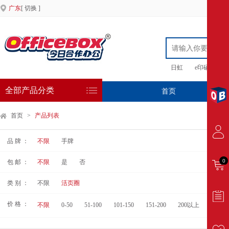
广东
[ 切换 ]
日虹
e印硒鼓
全部产品分类
首页
专
首页
>
产品列表
品 牌 ：
不限
手牌
0
包 邮 ：
不限
是
否
类 别 ：
不限
活页圈
价 格 ：
不限
0-50
51-100
101-150
151-200
200以上