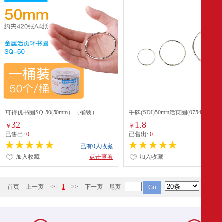
可得优书圈SQ-50(50mm）（桶装）
手牌(SDI)50mm活页圈(0754)
32
1.8
￥
￥
已售出:
0
已售出:
0
已有0人收藏
已有0
加入收藏
点击查看
加入收藏
点
首页
上一页
<<
1
>>
下一页
尾页