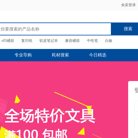
央采登录
搜索
e印硒鼓
复印纸
软皮笔记本
兼容硒鼓
中性笔
白板
专业导购
耗材搜索
今日精选