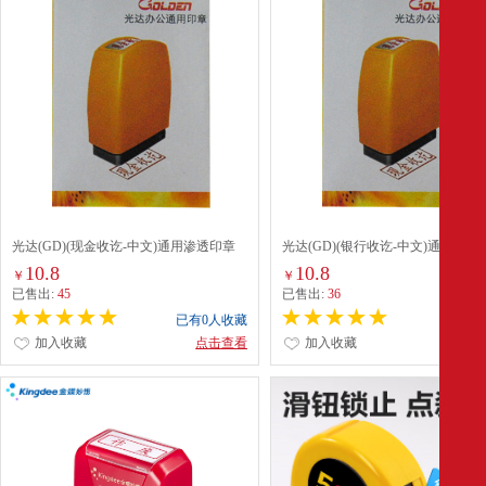
光达(GD)(现金收讫-中文)通用渗透印章
光达(GD)(银行收讫-中文)通用渗透
(T033)
(T036) 红色
10.8
10.8
￥
￥
已售出:
45
已售出:
36
已有0人收藏
已有0
加入收藏
点击查看
加入收藏
点