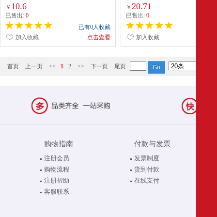
财务用品科目会计通用印章盖章
10.6
20.71
￥
￥
已售出:
0
已售出:
0
已有0人收藏
已有0
加入收藏
点击查看
加入收藏
点
首页
上一页
<<
1
2
>>
下一页
尾页
购物指南
付款与发票
注册会员
发票制度
购物流程
货到付款
注册帮助
在线支付
客服联系