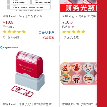
金蝶 kingdee 银行付讫 光敏印章
金蝶 kingdee 现金付讫 光敏印章?
10.6
10.6
￥
￥
已售出:
0
已售出:
0
已有0人收藏
已有0
加入收藏
点击查看
加入收藏
点
金蝶 kingdee 作废 光敏印章 通用财务章
教学奖励印章（通款10个(送印油)