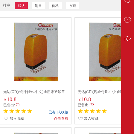
排序：
默认
销量
价格
收藏
光达(GD)(银行付讫-中文)通用渗透印章
光达(GD)(现金付讫-中文)通用渗透
(T037) 红色
(T032) 红色
10.8
10.8
￥
￥
已售出:
70
已售出:
72
已有0人收藏
已有0
加入收藏
点击查看
加入收藏
点