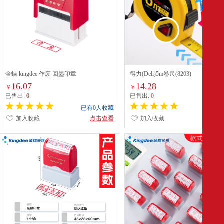
金蝶 kingdee 作废 回墨印章
得力(Deli)5m卷尺(8203)
16.07
14.28
￥
￥
已售出:
0
已售出:
0
已有0人收藏
已有0
加入收藏
点击查看
加入收藏
点