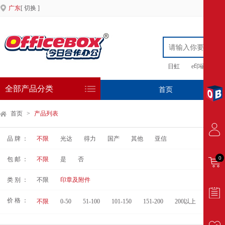
广东
[ 切换 ]
日虹
e印硒鼓
全部产品分类
首页
专
首页
>
产品列表
品 牌 ：
不限
光达
得力
国产
其他
亚信
0
包 邮 ：
不限
是
否
类 别 ：
不限
印章及附件
价 格 ：
不限
0-50
51-100
101-150
151-200
200以上