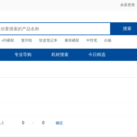
央采登录
搜索
e印硒鼓
复印纸
软皮笔记本
兼容硒鼓
中性笔
白板
专业导购
耗材搜索
今日精选
以上
-
确定