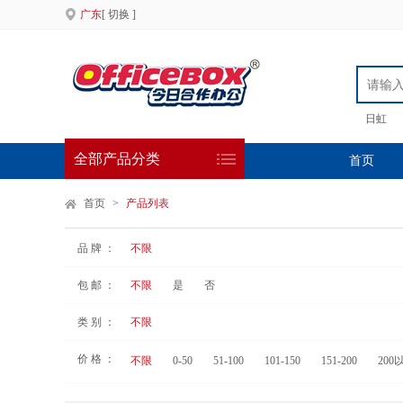
广东
[ 切换 ]
日虹
全部产品分类
首页
首页
>
产品列表
品 牌 ：
不限
包 邮 ：
不限
是
否
类 别 ：
不限
价 格 ：
不限
0-50
51-100
101-150
151-200
200