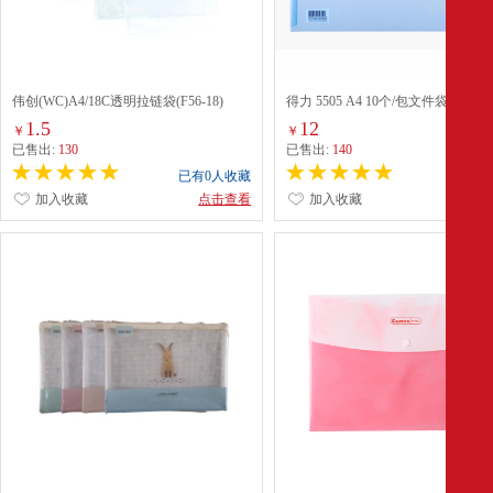
伟创(WC)A4/18C透明拉链袋(F56-18)
得力 5505 A4 10个/包文件袋
1.5
12
￥
￥
已售出:
130
已售出:
140
已有0人收藏
已有0
加入收藏
点击查看
加入收藏
点