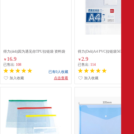
得力(deli)因为遇见你TPU拉链袋 资料袋
得力(Deli)A4 PVC拉链袋5674 透明
文件袋拉链袋 试卷文件凭证收纳 黑色
16.9
2.9
￥
￥
64867
已售出:
108
已售出:
114
已有0人收藏
已有0
加入收藏
点击查看
加入收藏
点