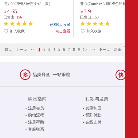
得力5992网格拉链袋A5（混）
齐心(Comix)A4/18C双色钮扣文件袋
(A1827) 配
4.65
3.9
￥
￥
已售出:
156
已售出:
158
已有0人收藏
已有0
加入收藏
点击查看
加入收藏
点
首页
上一页
<<
1
2
3
4
5
6
7
8
9
10
>>
下一页
尾页
购物指南
付款与发票
注册会员
发票制度
购物流程
货到付款
注册帮助
在线支付
客服联系