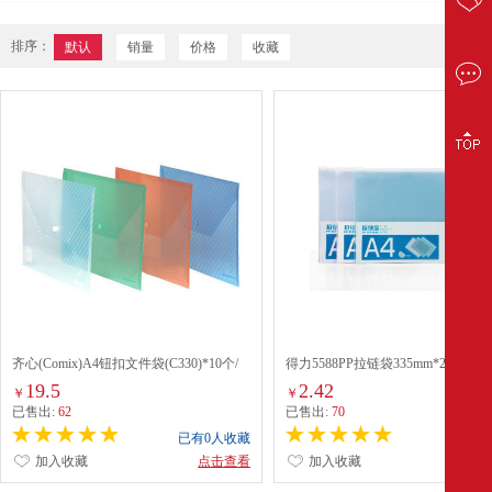
排序：
默认
销量
价格
收藏
齐心(Comix)A4钮扣文件袋(C330)*10个/
得力5588PP拉链袋335mm*245mm
包
19.5
2.42
￥
￥
已售出:
62
已售出:
70
已有0人收藏
已有0
加入收藏
点击查看
加入收藏
点