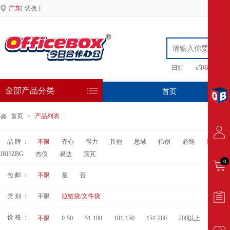
广东
[ 切换 ]
日虹
e印硒鼓
全部产品分类
首页
专
首页
>
产品列表
品 牌 ：
不限
齐心
得力
其他
思域
伟创
必能
晨光
JRHZBG
杰仪
易达
宸芃
0
包 邮 ：
不限
是
否
类 别 ：
不限
拉链袋/文件袋
价 格 ：
不限
0-50
51-100
101-150
151-200
200以上