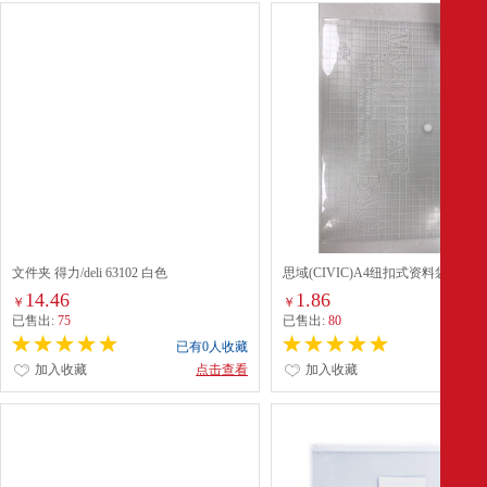
文件夹 得力/deli 63102 白色
思域(CIVIC)A4纽扣式资料袋(C209
装) 白色
14.46
1.86
￥
￥
已售出:
75
已售出:
80
已有0人收藏
已有0
加入收藏
点击查看
加入收藏
点