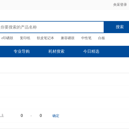
央采登录
搜索
e印硒鼓
复印纸
软皮笔记本
兼容硒鼓
中性笔
白板
专业导购
耗材搜索
今日精选
以上
-
确定