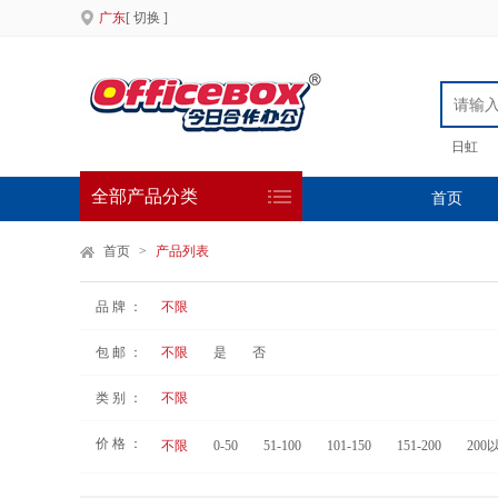
广东
[ 切换 ]
日虹
全部产品分类
首页
首页
>
产品列表
品 牌 ：
不限
包 邮 ：
不限
是
否
类 别 ：
不限
价 格 ：
不限
0-50
51-100
101-150
151-200
200