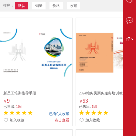
排序：
默认
销量
价格
收藏
新员工培训指导手册
2024站务员票务服务培训教材
9
53
￥
￥
已售出:
163
已售出:
199
已有0人收藏
已有0
加入收藏
点击查看
加入收藏
点