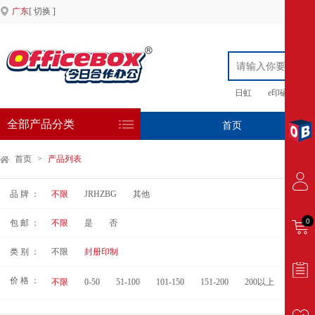
广东
[ 切换 ]
日虹
e印硒鼓
全部产品分类
首页
专
首页
>
产品列表
品 牌 ：
不限
JRHZBG
其他
0
包 邮 ：
不限
是
否
类 别 ：
不限
封册印制
价 格 ：
不限
0-50
51-100
101-150
151-200
200以上