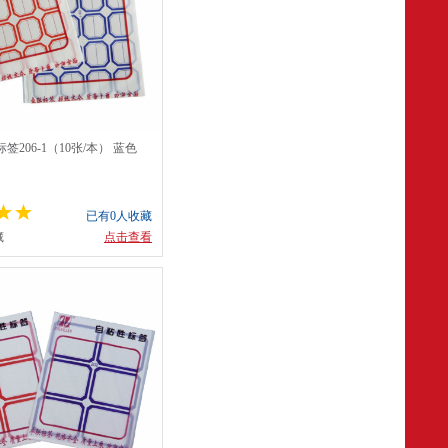
206-1（10张/本） 蓝色
已有0人收藏
藏
点击查看