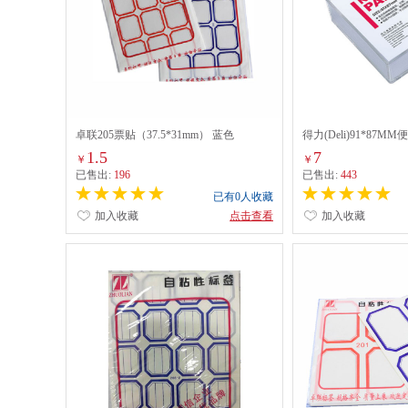
卓联205票贴（37.5*31mm） 蓝色
得力(Deli)91*87MM
1.5
7
￥
￥
已售出:
196
已售出:
443
已有0人收藏
加入收藏
点击查看
加入收藏