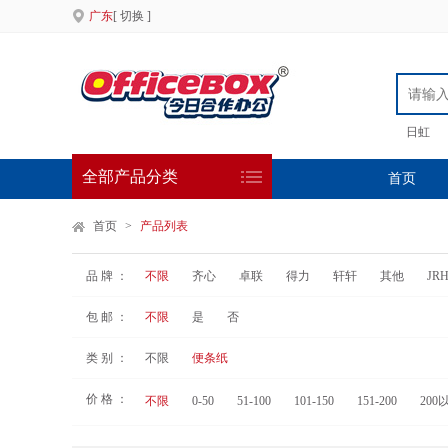
广东
[ 切换 ]
日虹
全部产品分类
首页
首页
>
产品列表
品 牌 ：
不限
齐心
卓联
得力
轩轩
其他
JR
包 邮 ：
不限
是
否
类 别 ：
不限
便条纸
价 格 ：
不限
0-50
51-100
101-150
151-200
200