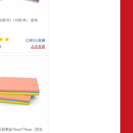
签202（10张/本） 蓝色
6
已有0人收藏
藏
点击查看
0X易事贴76mm*76mm（荧光