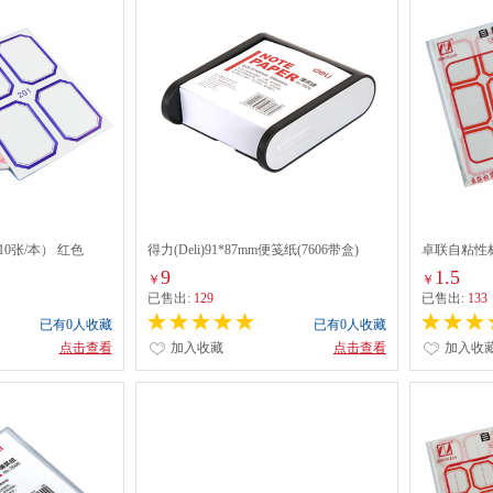
0张/本） 红色
得力(Deli)91*87mm便笺纸(7606带盒)
卓联自粘性标
9
1.5
￥
￥
已售出:
129
已售出:
133
已有0人收藏
已有0人收藏
点击查看
加入收藏
点击查看
加入收