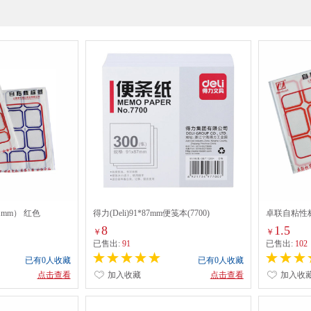
31mm） 红色
得力(Deli)91*87mm便笺本(7700)
卓联自粘性标
8
1.5
￥
￥
已售出:
91
已售出:
102
已有0人收藏
已有0人收藏
点击查看
加入收藏
点击查看
加入收