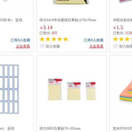
0张/本） 蓝色
得力6414学生横线百事贴小76x76mm
卓联自粘性标
3.14
1.5
￥
￥
已售出:
835
已售出:
112
已有0人收藏
已有0人收藏
点击查看
加入收藏
点击查看
加入收
mm） 蓝色
得力9083百事贴76×101mm
悠米P0201