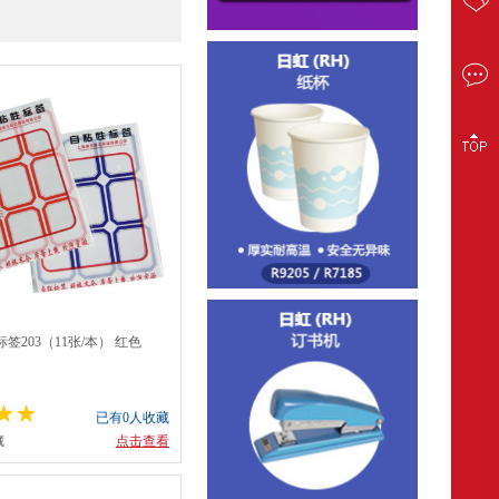
签203（11张/本） 红色
已有0人收藏
藏
点击查看