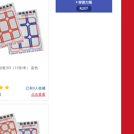
签203（11张/本） 蓝色
已有0人收藏
藏
点击查看