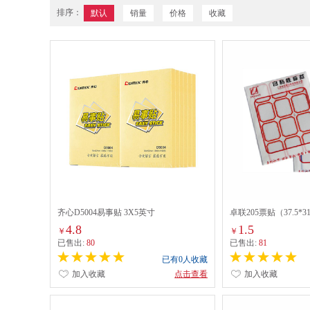
排序：
默认
销量
价格
收藏
齐心D5004易事贴 3X5英寸
卓联205票贴（37.5*
4.8
1.5
￥
￥
已售出:
80
已售出:
81
已有0人收藏
加入收藏
点击查看
加入收藏