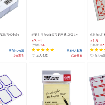
便笺纸(7600带盒)
笔记本 得力/deli 9076 记事贴100页 1本
卓联自粘性标签
7.94
1.5
￥
￥
已售出:
517
已售出:
582
已有0人收藏
已有0人收藏
点击查看
加入收藏
点击查看
加入收