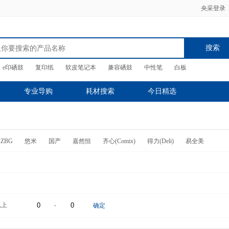
央采登录
搜索
e印硒鼓
复印纸
软皮笔记本
兼容硒鼓
中性笔
白板
专业导购
耗材搜索
今日精选
HZBG
悠米
国产
嘉然恒
齐心(Comix)
得力(Deli)
易全美
以上
-
确定