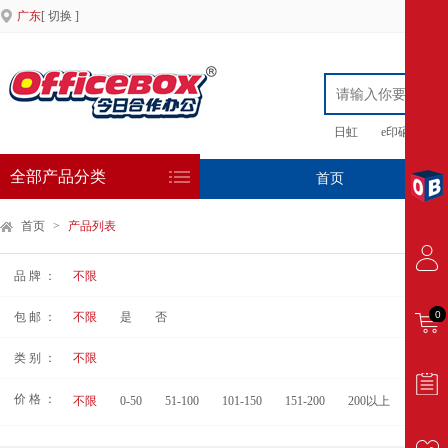
广东
[ 切换 ]
日虹
e印硒鼓
全部产品分类
首页
专
首页
>
产品列表
品 牌 ：
不限
0
包 邮 ：
不限
是
否
类 别 ：
不限
价 格 ：
不限
0-50
51-100
101-150
151-200
200以上