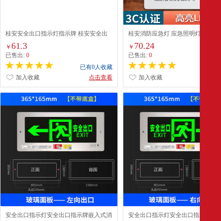
桂安安全出口指示灯指示牌 桂安安全出
桂安消防应急灯 应急照明灯 商用
口双向指示灯商场楼道疏散指示标志消防
业园区 LED充电式 安全出口楼道
61.3
70.24
￥
￥
指示灯应急灯
PA-ZFZD-E2W-DT1
已售出:
0
已售出:
0
已有0人收藏
已有0
加入收藏
点击查看
加入收藏
点
安全出口指示灯安全出口指示牌嵌入式消
安全出口指示灯安全出口指示牌嵌