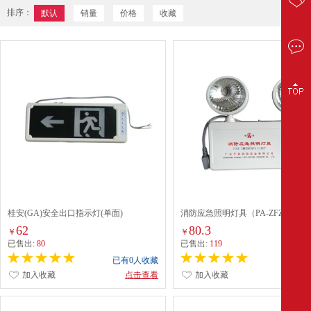
排序：
默认
销量
价格
收藏
桂安(GA)安全出口指示灯(单面)
消防应急照明灯具（PA-ZFZD-E2W
DT1x）
62
80.3
￥
￥
已售出:
80
已售出:
119
已有0人收藏
已有0
加入收藏
点击查看
加入收藏
点