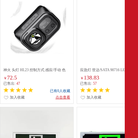
神火 头灯 HL23 控制方式:感应/手动 色
应急灯 世达/SATA 90716 LED灯
温:6000K 光通量:180lm 功率：2W
72.5
138.83
￥
￥
已售出:
47
已售出:
57
已有0人收藏
已有0
加入收藏
点击查看
加入收藏
点