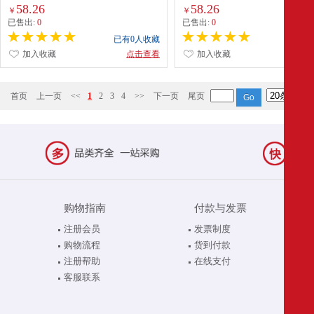
防应急嵌墙逃生停电指示灯暗装疏散标志
防应急嵌墙逃生停电指示灯暗装疏
58.26
58.26
￥
￥
灯 嵌入式-360【左向】不带底盒
灯 嵌入式-360【右向】不带底盒
已售出:
0
已售出:
0
已有0人收藏
已有0
加入收藏
点击查看
加入收藏
点
首页
上一页
<<
1
2
3
4
>>
下一页
尾页
购物指南
付款与发票
注册会员
发票制度
购物流程
货到付款
注册帮助
在线支付
客服联系