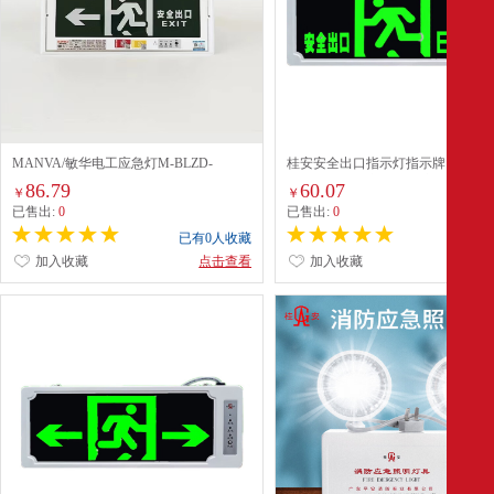
MANVA/敏华电工应急灯M-BLZD-
桂安安全出口指示灯指示牌 桂安安
1LROEⅠ5WCAC (M1411-A)
口正向指示灯商场楼道疏散指示标
86.79
60.07
￥
￥
指示灯应急灯
已售出:
0
已售出:
0
已有0人收藏
已有0
加入收藏
点击查看
加入收藏
点