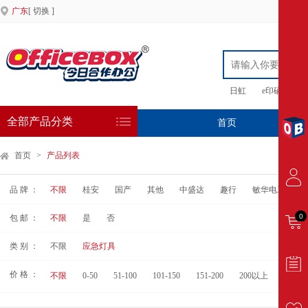
广东
[ 切换 ]
日虹
e印硒鼓
全部产品分类
首页
专
首页
>
产品列表
品 牌 ：
不限
桂安
国产
其他
中盛达
趣行
敏华电工
0
包 邮 ：
不限
是
否
类 别 ：
不限
应急灯具
价 格 ：
不限
0-50
51-100
101-150
151-200
200以上