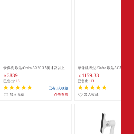
录像机 欧达/Ordro AX60 3.5英寸及以上
录像机 欧达/Ordro 欧达AC5 3.1英
1-2小时 601万以上 黑色
供电 2050万 黑色
3839
4159.33
￥
￥
已售出:
13
已售出:
13
已有0人收藏
已有0
加入收藏
点击查看
加入收藏
点