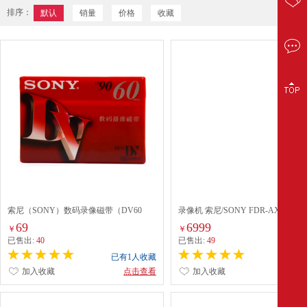
排序：
默认
销量
价格
收藏
索尼（SONY）数码录像磁带（DV60
录像机 索尼/SONY FDR-AX45A 3.
带）
1-2小时 600万 黑色
69
6999
￥
￥
已售出:
40
已售出:
49
已有1人收藏
已有0
加入收藏
点击查看
加入收藏
点