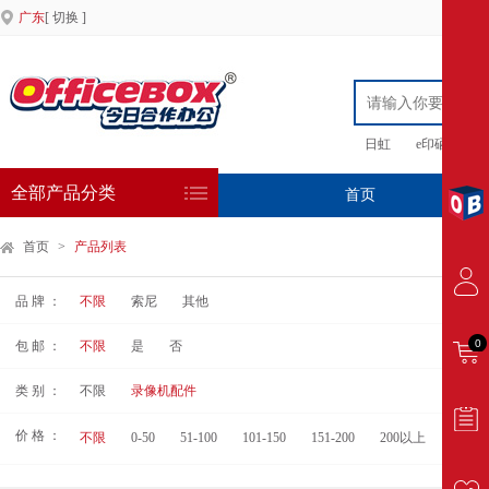
广东
[ 切换 ]
日虹
e印硒鼓
全部产品分类
首页
专
首页
>
产品列表
品 牌 ：
不限
索尼
其他
0
包 邮 ：
不限
是
否
类 别 ：
不限
录像机配件
价 格 ：
不限
0-50
51-100
101-150
151-200
200以上