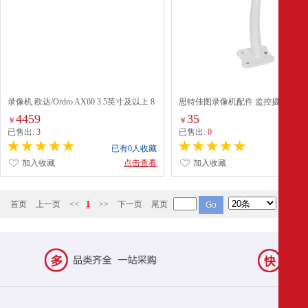
录像机 欧达/Ordro AX60 3.5英寸及以上 8
思特佳图录像机配件 监控摄像头支
小时以上 601万以上 棕色
控摄像机支架室内外通用支架监控
4459
35
￥
￥
ST-763
已售出:
3
已售出:
0
已有0人收藏
已有0
加入收藏
点击查看
加入收藏
点
首页
上一页
<<
1
>>
下一页
尾页