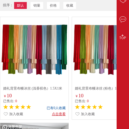
排序：
默认
销量
价格
收藏
婚礼背景布幔冰丝 (浅香槟色）1.5X1米
婚礼背景布幔冰丝 (粉色）1.5X1米
10
10
￥
￥
已售出:
0
已售出:
0
已有0人收藏
已有0
加入收藏
点击查看
加入收藏
点