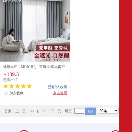
铭聚布艺（MINGJU） 窗帘 全遮光窗帘
成品窗帘布遮阳帘 涤塔夫浅灰挂钩式
189.3
￥
3.0*2.7单片
已售出:
0
已有0人收藏
加入收藏
点击查看
首页
上一页
<<
1
>>
下一页
尾页