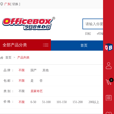
广东
[ 切换 ]
日虹
e印硒鼓
全部产品分类
首页
专
首页
>
产品列表
品 牌 ：
不限
国产
其他
0
包 邮 ：
不限
是
否
类 别 ：
不限
居家布艺
价 格 ：
不限
0-50
51-100
101-150
151-200
200以上