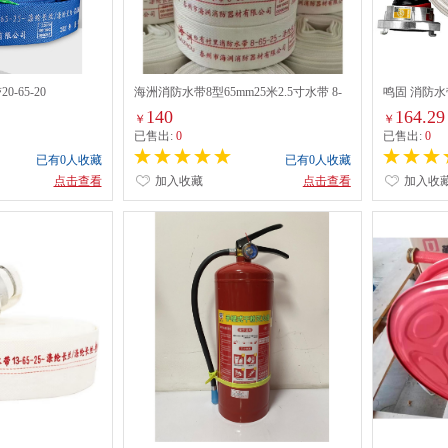
-65-20
海洲消防水带8型65mm25米2.5寸水带 8-
鸣固 消防水带
65-25含接扣（标准款）
带水管 农用
140
164.29
￥
￥
扣
已售出:
0
已售出:
0
已有0人收藏
已有0人收藏
点击查看
加入收藏
点击查看
加入收