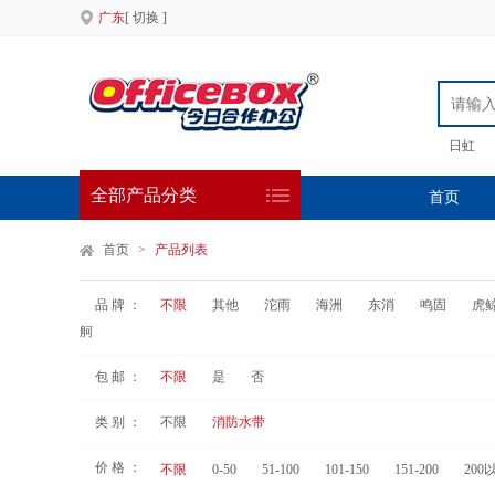
广东
[ 切换 ]
日虹
全部产品分类
首页
首页
>
产品列表
品 牌 ：
不限
其他
沱雨
海洲
东消
鸣固
虎
舸
包 邮 ：
不限
是
否
类 别 ：
不限
消防水带
价 格 ：
不限
0-50
51-100
101-150
151-200
200