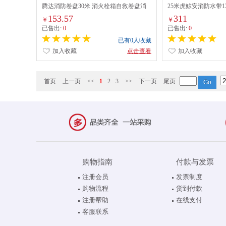
腾达消防卷盘30米 消火栓箱自救卷盘消
25米虎鲸安消防水带13-
防软管卷盘
153.57
311
￥
￥
已售出:
0
已售出:
0
已有0人收藏
加入收藏
点击查看
加入收藏
首页
上一页
<<
1
2
3
>>
下一页
尾页
购物指南
付款与发票
注册会员
发票制度
购物流程
货到付款
注册帮助
在线支付
客服联系