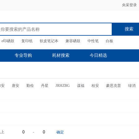
央采登录
搜索
e印硒鼓
复印纸
软皮笔记本
兼容硒鼓
中性笔
白板
专业导购
耗材搜索
今日精选
鲸安
唐安
勤俭
丹星
JRHZBG
谋福
桂安
豪思克普
绿消
以上
-
确定