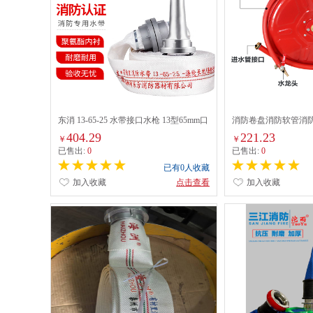
东消 13-65-25 水带接口水枪 13型65mm口
消防卷盘消防软管消防
径2.5寸25米消防水带 聚氨酯高压水带
0.8mpa
404.29
221.23
￥
￥
已售出:
0
已售出:
0
已有0人收藏
加入收藏
点击查看
加入收藏