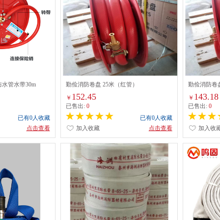
水管水带30m
勤俭消防卷盘 25米（红管）
勤俭消防卷盘
152.45
143.18
￥
￥
已售出:
0
已售出:
0
已有0人收藏
已有0人收藏
点击查看
加入收藏
点击查看
加入收