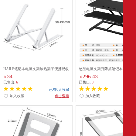
HAILE笔记本电脑支架散热架子便携易收
悠品电脑支架升降桌笔记本升降工
纳五档调节AC-4H白
示器增高升降台站立式办公书桌可
34
296.43
￥
￥
动无级升降黑色双层80cm
已售出:
6
已售出:
0
已有0人收藏
已有0
加入收藏
点击查看
加入收藏
点