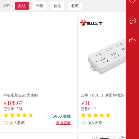
排序：
默认
销量
价格
收藏
平板电脑支架 大唐御
公牛（BULL）新国标插座-单控六
GN-402 白色(线长5米)
108.67
91
￥
￥
已售出:
224
已售出:
9
已有0人收藏
已有0
加入收藏
点击查看
加入收藏
点