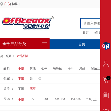
广东
[ 切换 ]
日虹
e印硒鼓
全部产品分类
首页
专
首页
>
产品列表
品 牌 ：
不限
其他
公牛
臻妥拉
海乐
悠品
超频三
0
包 邮 ：
不限
是
否
类 别 ：
不限
底座
价 格 ：
不限
0-50
51-100
101-150
151-200
200以上