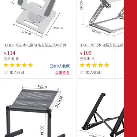
HAILE 笔记本电脑散热支架立式可升降
HAILE笔记本电脑支架无级可升降
可360°旋转支架 AC-6X
散热器 铝合金折叠便携 适用苹果
114
109
￥
￥
Macbook联想拯救者小新 AC-9L
已售出:
0
已售出:
0
已有0人收藏
已有0
加入收藏
点击查看
加入收藏
点