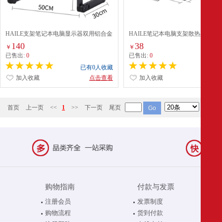
HAILE支架笔记本电脑显示器双用铝合金
HAILE笔记本电脑支架散热架子便
增高折叠底座托架AC-7
纳五档调节AC-4H黑
140
38
￥
￥
已售出:
0
已售出:
0
已有0人收藏
已有0
加入收藏
点击查看
加入收藏
点
首页
上一页
<<
1
>>
下一页
尾页
购物指南
付款与发票
注册会员
发票制度
购物流程
货到付款