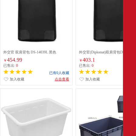
外交官 双肩背包 DS-14039L 黑色
外交官(Diplomat)双肩背包DS-14039
454.99
403.1
￥
￥
已售出:
0
已售出:
0
已有0人收藏
已有0
加入收藏
点击查看
加入收藏
点