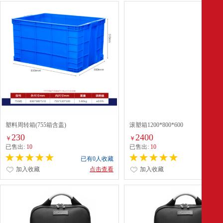
塑料周转箱(755箱含盖)
滚塑箱1200*800*600
230
2400
￥
￥
已售出:
10
已售出:
10
已有0人收藏
已有0
加入收藏
点击查看
加入收藏
点