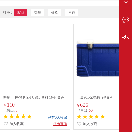
排序：
默认
销量
价格
收藏
鞋刷 手护铠甲 SH-GS10 塑料 10个 黄色
宝晨80L保温箱（含配件）
110
625
￥
￥
已售出:
8
已售出:
50
已有0人收藏
已有0
加入收藏
点击查看
加入收藏
点