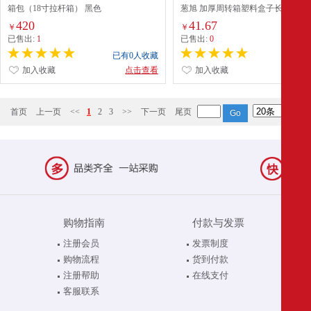
箱包（18寸拉杆箱） 黑色
葱旭 加厚周转箱塑料盒子长方形工
零件盒收纳盒螺丝物料盒配件盒白色
420
41.67
￥
￥
蓝色 （加厚耐用）
已售出:
1
已售出:
0
已有0人收藏
已有0
加入收藏
点击查看
加入收藏
点
首页
上一页
<<
1
2
3
>>
下一页
尾页
购物指南
付款与发票
注册会员
发票制度
购物流程
货到付款
注册帮助
在线支付
客服联系