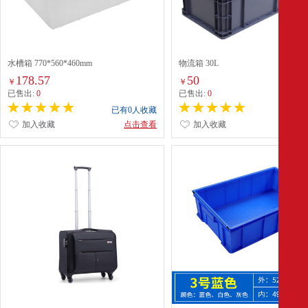
水槽箱 770*560*460mm
物流箱 30L
178.57
50
￥
￥
已售出:
0
已售出:
0
已有0人收藏
已有0
加入收藏
点击查看
加入收藏
点