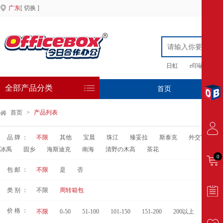
广东
[ 切换 ]
日虹
e印硒鼓
全部产品分类
首页
专
首页
>
产品列表
品 牌 ：
不限
其他
宝晨
珠江
臻妥拉
斯泰克
外交官
J
冰禹
固乡
海斯迪克
南海
清野の木高
茶花
0
包 邮 ：
不限
是
否
类 别 ：
不限
周转箱包
价 格 ：
不限
0-50
51-100
101-150
151-200
200以上