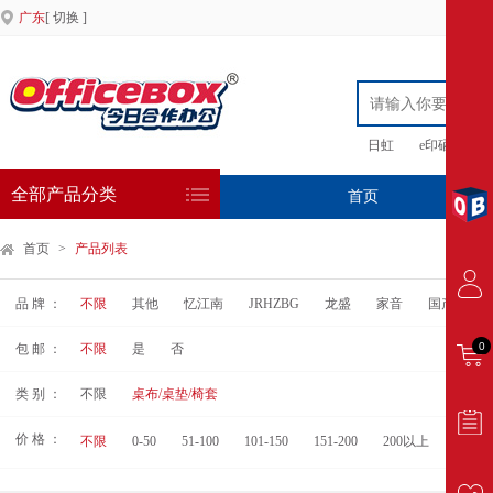
广东
[ 切换 ]
日虹
e印硒鼓
全部产品分类
首页
专
首页
>
产品列表
品 牌 ：
不限
其他
忆江南
JRHZBG
龙盛
家音
国产
艾
0
包 邮 ：
不限
是
否
类 别 ：
不限
桌布/桌垫/椅套
价 格 ：
不限
0-50
51-100
101-150
151-200
200以上