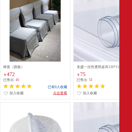
椅套（跟板）
龙盛一次性透明桌布120*118.5cm
472
75
￥
￥
已售出:
45
已售出:
51
已有0人收藏
已有0
加入收藏
点击查看
加入收藏
点