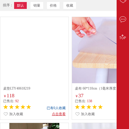
排序：
默认
销量
价格
收藏
桌垫LTY40618219
桌布 60*110cm（1毫米厚度） 透明
118
37
￥
￥
已售出:
92
已售出:
138
已有0人收藏
已有0
加入收藏
点击查看
加入收藏
点