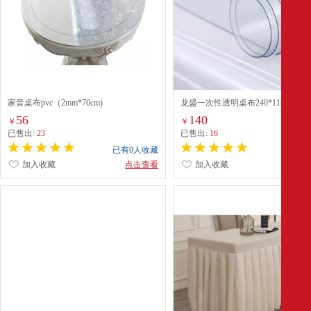
家音桌布pvc（2mm*70cm)
龙盛一次性透明桌布240*118.5cm
56
140
￥
￥
已售出:
23
已售出:
16
已有0人收藏
已有0
加入收藏
点击查看
加入收藏
点