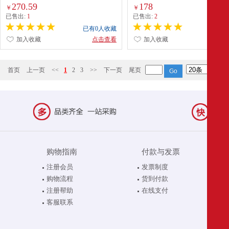
270.59
178
￥
￥
已售出:
1
已售出:
2
已有0人收藏
已有0
加入收藏
点击查看
加入收藏
点
首页
上一页
<<
1
2
3
>>
下一页
尾页
购物指南
付款与发票
注册会员
发票制度
购物流程
货到付款
注册帮助
在线支付
客服联系