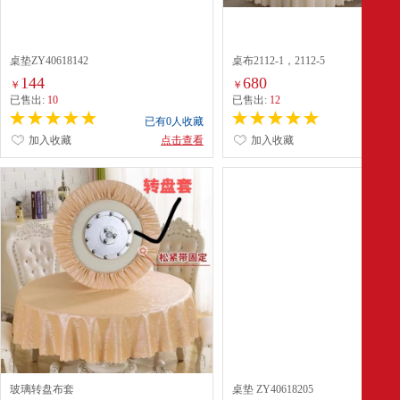
桌垫ZY40618142
桌布2112-1，2112-5
144
680
￥
￥
已售出:
10
已售出:
12
已有0人收藏
已有0
加入收藏
点击查看
加入收藏
点
玻璃转盘布套
桌垫 ZY40618205