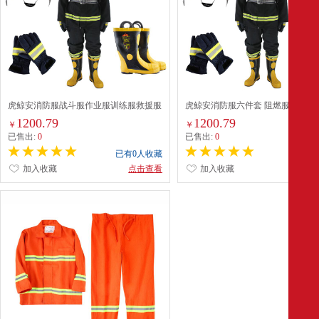
虎鲸安消防服战斗服作业服训练服救援服
虎鲸安消防服六件套 阻燃服战斗服
微型消防站02款六件套薄款L
微型消防站套装 02款消防员全套作
1200.79
1200.79
￥
￥
备 薄款 大码
已售出:
0
已售出:
0
已有0人收藏
已有0
加入收藏
点击查看
加入收藏
点