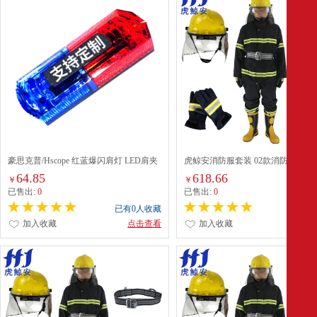
豪思克普/Hscope 红蓝爆闪肩灯 LED肩夹
虎鲸安消防服套装 02款消防服五件
式防水警示灯 交通值勤巡逻骑行求救信
燃服作训服演练防护战斗防火服 大
64.85
618.66
￥
￥
号灯充电款 重力感应款
装【适用于176-184CM】 常规02
已售出:
0
已售出:
0
作训服套装钢包头靴子
已有0人收藏
已有0
加入收藏
点击查看
加入收藏
点