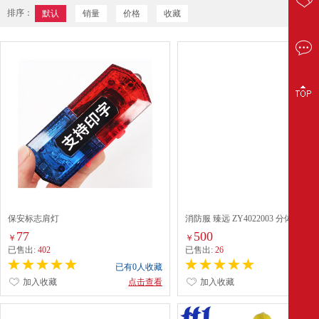
排序：
默认
销量
价格
收藏
保安标志肩灯
消防服 臻远 ZY4022003 分体式 黑
77
500
￥
￥
已售出:
402
已售出:
26
已有0人收藏
已有0
加入收藏
点击查看
加入收藏
点