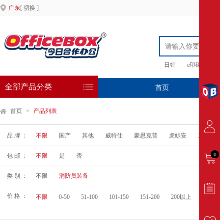
广东
[ 切换 ]
日虹
e印硒鼓
全部产品分类
首页
专
首页
>
产品列表
品 牌 ：
不限
国产
其他
威特仕
豪思克普
虎鲸安
东安
0
包 邮 ：
不限
是
否
类 别 ：
不限
消防员装备
价 格 ：
不限
0-50
51-100
101-150
151-200
200以上