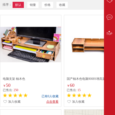
排序：
默认
销量
价格
收藏
电脑支架 柚木色
国产柚木色电脑9008S增高架
50
60
￥
￥
已售出:
250
已售出:
15
已有0人收藏
已有0
加入收藏
点击查看
加入收藏
点