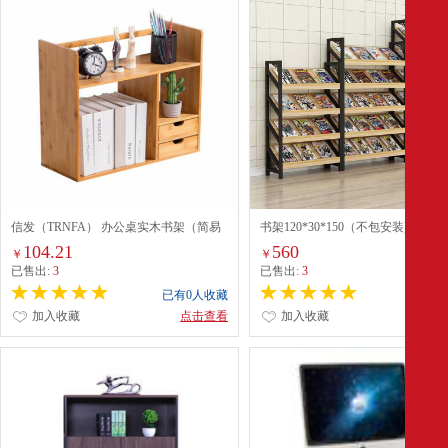
信发（TRNFA） 办公桌实木书架（简易
书架120*30*150（不包安装)
收纳架） 原木色
104.21
560
￥
￥
已售出:
3
已售出:
3
已有0人收藏
已有0
加入收藏
点击查看
加入收藏
点