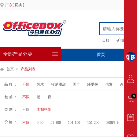
广东
[ 切换 ]
日虹
e印硒鼓
全部产品分类
首页
专
首页
>
产品列表
品 牌 ：
不限
阿木
收纳甜甜
国产
臻妥拉
信发
迈马士
0
包 邮 ：
不限
是
否
类 别 ：
不限
木制格架
价 格 ：
不限
0-50
51-100
101-150
151-200
200以上