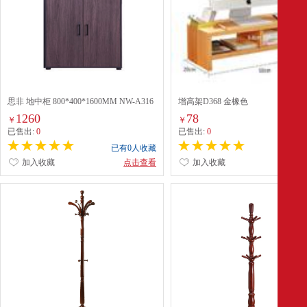
思非 地中柜 800*400*1600MM NW-A316
增高架D368 金橡色
1260
78
￥
￥
已售出:
0
已售出:
0
已有0人收藏
已有0
加入收藏
点击查看
加入收藏
点