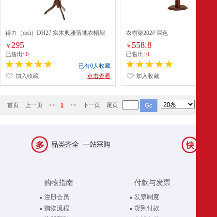
得力（deli）DH27 实木典雅落地衣帽架
衣帽架202# 深色
295
558.8
￥
￥
已售出:
0
已售出:
0
已有0人收藏
已有0
加入收藏
点击查看
加入收藏
点
首页
上一页
<<
1
>>
下一页
尾页
购物指南
付款与发票
注册会员
发票制度
购物流程
货到付款