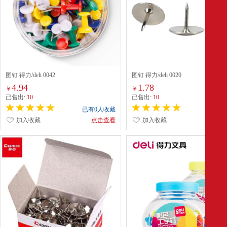
图钉 得力/deli 0042
图钉 得力/deli 0020
4.94
1.78
￥
￥
已售出:
10
已售出:
10
已有0人收藏
已有0
加入收藏
点击查看
加入收藏
点