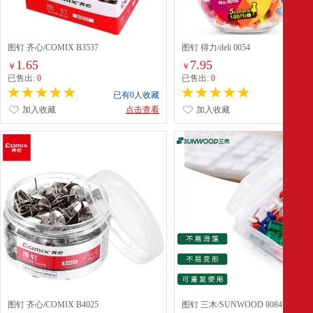
图钉 齐心/COMIX B3537
图钉 得力/deli 0054
1.65
7.95
￥
￥
已售出:
0
已售出:
0
已有0人收藏
已有0
加入收藏
点击查看
加入收藏
点
图钉 齐心/COMIX B4025
图钉 三木/SUNWOOD 8084