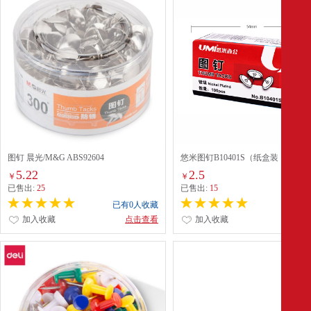
图钉 晨光/M&G ABS92604
悠米图钉B10401S（纸盒装 100pcs
5.22
2.5
￥
￥
已售出:
25
已售出:
15
已有0人收藏
已有0
加入收藏
点击查看
加入收藏
点