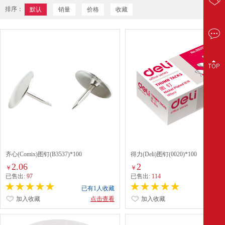
排序：
默认
销量
价格
收藏
齐心(Comix)图钉(B3537)*100
得力(Deli)图钉(0020)*100
2.06
2
￥
￥
已售出:
97
已售出:
114
已有1人收藏
已有0
加入收藏
点击查看
加入收藏
点