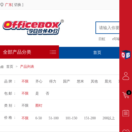
广东
[ 切换 ]
日虹
e印硒鼓
全部产品分类
首页
专
首页
>
产品列表
品 牌 ：
不限
齐心
得力
国产
悠米
其他
晨光
宸芃
0
包 邮 ：
不限
是
否
类 别 ：
不限
图钉
价 格 ：
不限
0-50
51-100
101-150
151-200
200以上