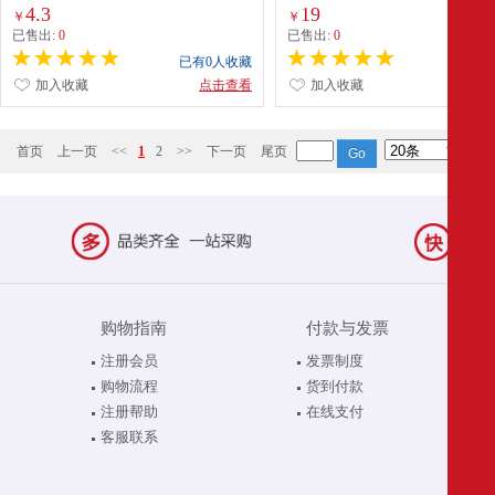
4.3
19
￥
￥
已售出:
0
已售出:
0
已有0人收藏
已有0
加入收藏
点击查看
加入收藏
点
首页
上一页
<<
1
2
>>
下一页
尾页
购物指南
付款与发票
注册会员
发票制度
购物流程
货到付款
注册帮助
在线支付
客服联系