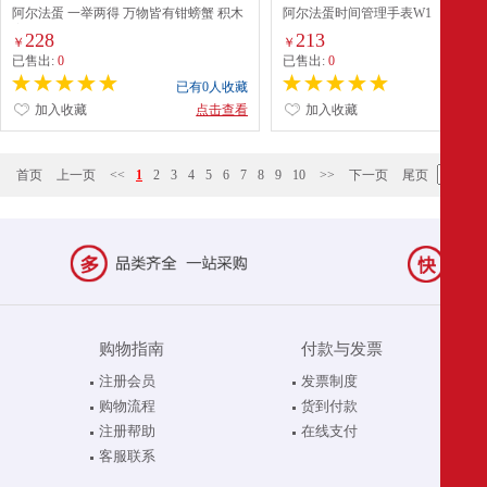
阿尔法蛋 一举两得 万物皆有钳螃蟹 积木
阿尔法蛋时间管理手表W1
盲盒 HK183300
228
213
￥
￥
已售出:
0
已售出:
0
已有0人收藏
已有0
加入收藏
点击查看
加入收藏
点
首页
上一页
<<
1
2
3
4
5
6
7
8
9
10
>>
下一页
尾页
购物指南
付款与发票
注册会员
发票制度
购物流程
货到付款
注册帮助
在线支付
客服联系