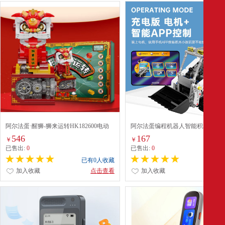
阿尔法蛋·醒狮-狮来运转HK182600电动
阿尔法蛋编程机器人智能积木儿童
积木
挖掘机D4HK182700
546
167
￥
￥
已售出:
0
已售出:
0
已有0人收藏
已有0
加入收藏
点击查看
加入收藏
点