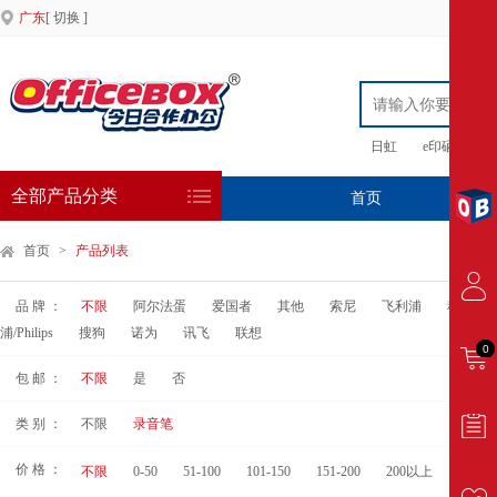
广东
[ 切换 ]
日虹
e印硒鼓
全部产品分类
首页
专
首页
>
产品列表
品 牌 ：
不限
阿尔法蛋
爱国者
其他
索尼
飞利浦
科大讯
浦/Philips
搜狗
诺为
讯飞
联想
0
包 邮 ：
不限
是
否
类 别 ：
不限
录音笔
价 格 ：
不限
0-50
51-100
101-150
151-200
200以上