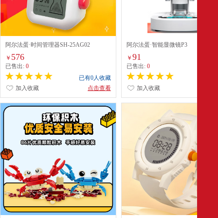
阿尔法蛋·时间管理器SH-25AG02
阿尔法蛋·智能显微镜P3
576
91
￥
￥
已售出:
0
已售出:
0
已有0人收藏
已有0
加入收藏
点击查看
加入收藏
点