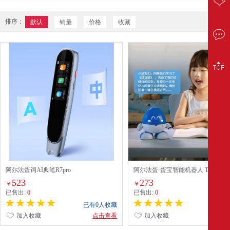
排序：
默认
销量
价格
收藏
阿尔法蛋词AI典笔R7pro
阿尔法蛋·蛋宝智能机器人 TYMT1
523
273
￥
￥
已售出:
0
已售出:
0
已有0人收藏
已有0
加入收藏
点击查看
加入收藏
点