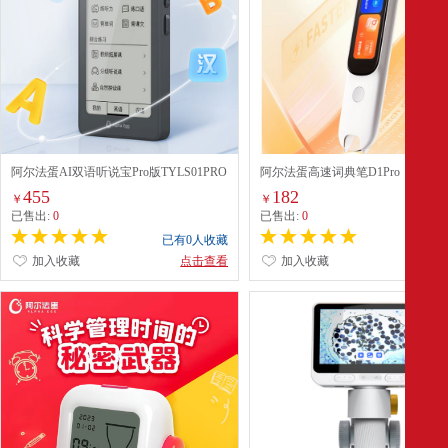
阿尔法蛋AI双语听说宝Pro版TYLS01PRO
阿尔法蛋高速词典笔D1Pro
455
182
￥
￥
已售出:
0
已售出:
0
已有0人收藏
已有0
加入收藏
点击查看
加入收藏
点