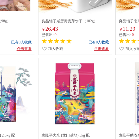
98g）
良品铺子咸蛋黄麦芽饼干（102g）
良品铺子南
26.43
11.29
￥
￥
已售出:
0
已售出:
0
已有0人收藏
已有0人收藏
点击查看
加入收藏
点击查看
加入收
.5kg 配
袁隆平大米 (龙门基地) 5kg 配
袁隆平助农耐