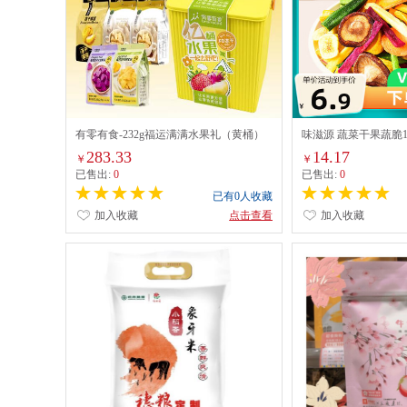
有零有食-232g福运满满水果礼（黄桶）
味滋源 蔬菜干果蔬脆1
果蔬脆片秋葵香菇脆
283.33
14.17
￥
￥
已售出:
0
已售出:
0
已有0人收藏
加入收藏
点击查看
加入收藏