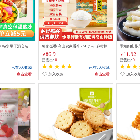
00g水果干混合装
邻家饭香 高山农家香米2.5kg/5kg 乡村振
乖媳妇山椒凤爪
零食
兴 消费帮扶 832系列
86.9
11.92
￥
￥
已售出:
0
已售出:
0
已有0人收藏
已有0人收藏
点击查看
加入收藏
点击查看
加入收