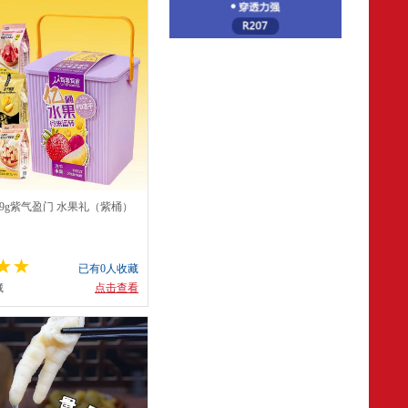
09g紫气盈门 水果礼（紫桶）
已有0人收藏
藏
点击查看