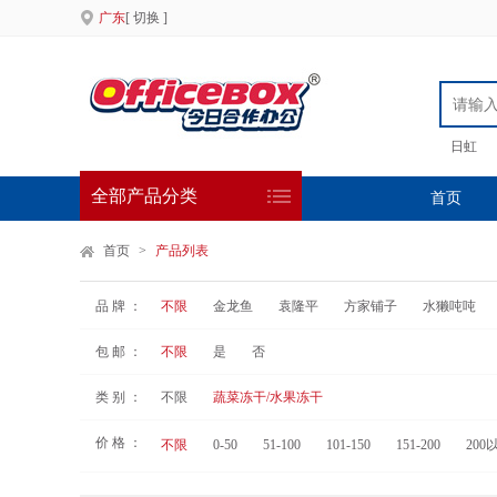
广东
[ 切换 ]
日虹
全部产品分类
首页
首页
>
产品列表
品 牌 ：
不限
金龙鱼
袁隆平
方家铺子
水獭吨吨
包 邮 ：
不限
是
否
类 别 ：
不限
蔬菜冻干/水果冻干
价 格 ：
不限
0-50
51-100
101-150
151-200
200