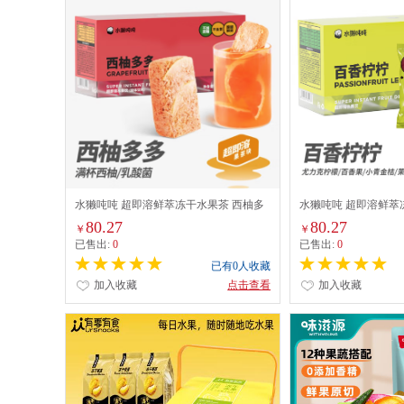
水獭吨吨 超即溶鲜萃冻干水果茶 西柚多
水獭吨吨 超即溶鲜萃
多 90g(15g*6)
柠 90g(15g*6)
80.27
80.27
￥
￥
已售出:
0
已售出:
0
已有0人收藏
加入收藏
点击查看
加入收藏