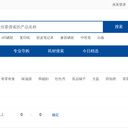
央采登录
搜索
e印硒鼓
复印纸
软皮笔记本
兼容硒鼓
中性笔
白板
专业导购
耗材搜索
今日精选
有零有食
味滋源
乖媳妇
红牡丹
良品铺子
大益
田知府
茶
以上
-
确定