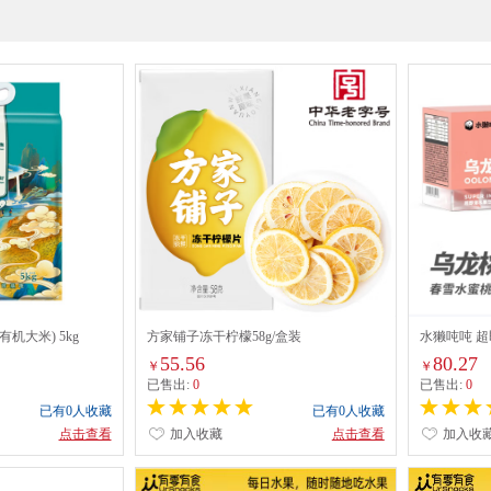
机大米) 5kg
方家铺子冻干柠檬58g/盒装
水獭吨吨 
桃 90g(15g*6
55.56
80.27
￥
￥
已售出:
0
已售出:
0
已有0人收藏
已有0人收藏
点击查看
加入收藏
点击查看
加入收