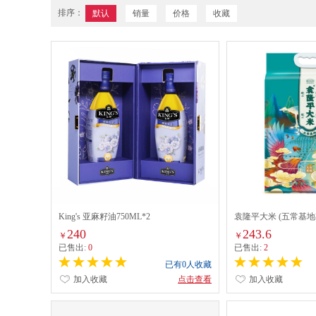
排序：
默认
销量
价格
收藏
King's 亚麻籽油750ML*2
袁隆平大米 (五常基地有
240
243.6
￥
￥
已售出:
0
已售出:
2
已有0人收藏
加入收藏
点击查看
加入收藏