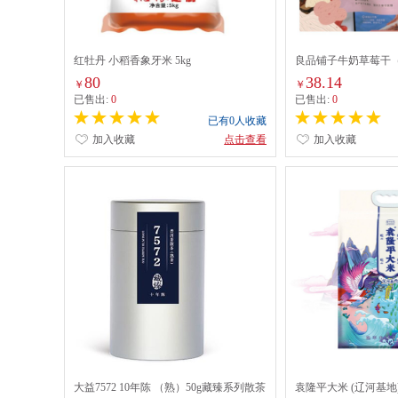
红牡丹 小稻香象牙米 5kg
良品铺子牛奶草莓干（
80
38.14
￥
￥
已售出:
0
已售出:
0
已有0人收藏
加入收藏
点击查看
加入收藏
大益7572 10年陈 （熟）50g藏臻系列散茶
袁隆平大米 (辽河基地) 2