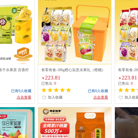
冻干水果茶 百香柠
有零有食-186g橙心实意水果礼（橙桶）
有零有食-2
223.81
223.81
￥
￥
已售出:
0
已售出:
0
已有0人收藏
已有0人收藏
点击查看
加入收藏
点击查看
加入收