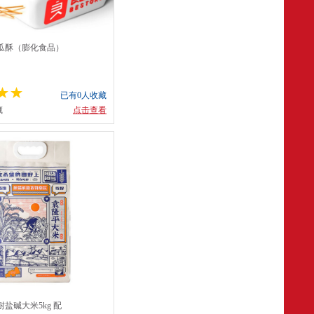
瓜酥（膨化食品）
已有0人收藏
藏
点击查看
盐碱大米5kg 配