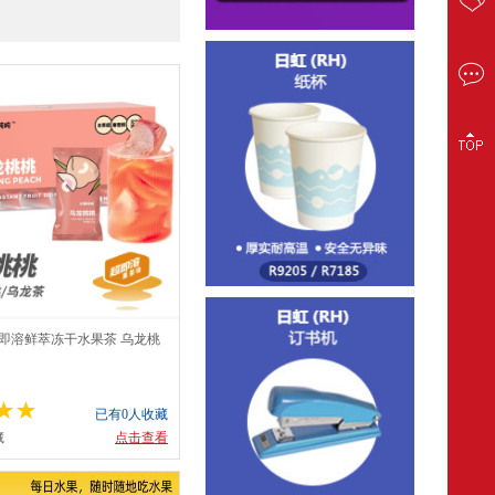
超即溶鲜萃冻干水果茶 乌龙桃
)
已有0人收藏
藏
点击查看