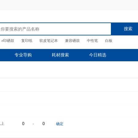
搜索
e印硒鼓
复印纸
软皮笔记本
兼容硒鼓
中性笔
白板
专业导购
耗材搜索
今日精选
以上
-
确定