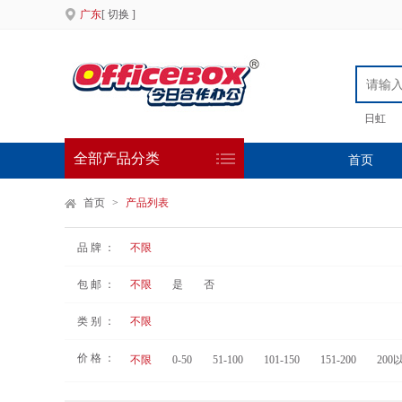
广东
[ 切换 ]
日虹
全部产品分类
首页
首页
>
产品列表
品 牌 ：
不限
包 邮 ：
不限
是
否
类 别 ：
不限
价 格 ：
不限
0-50
51-100
101-150
151-200
200