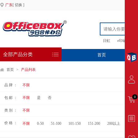
广东
[ 切换 ]
日虹
e印硒鼓
全部产品分类
首页
专
首页
>
产品列表
品 牌 ：
不限
0
包 邮 ：
不限
是
否
类 别 ：
不限
价 格 ：
不限
0-50
51-100
101-150
151-200
200以上