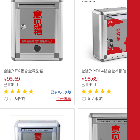
金隆兴E02铝合金意见箱
金隆兴 M01-4铝合金举报信留言箱
95.69
95.69
￥
￥
已售出:
1
已售出:
1
已有0人收藏
已有0
加入收藏
点击查看
加入收藏
点