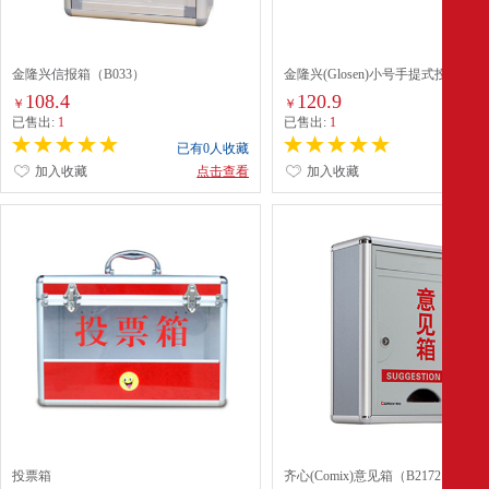
金隆兴信报箱（B033）
金隆兴(Glosen)小号手提式投票箱（
B091） 红色
108.4
120.9
￥
￥
已售出:
1
已售出:
1
已有0人收藏
已有0
加入收藏
点击查看
加入收藏
点
投票箱
齐心(Comix)意见箱（B2172） 灰色