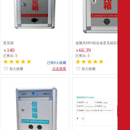
意见箱
金隆兴M01铝合金意见箱定制 -
140
66.39
￥
￥
已售出:
5
已售出:
5
已有0人收藏
已有0
加入收藏
点击查看
加入收藏
点