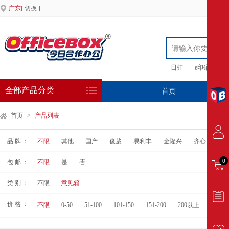
广东
[ 切换 ]
日虹
e印硒鼓
全部产品分类
首页
专
首页
>
产品列表
品 牌 ：
不限
其他
国产
俊葳
易利丰
金隆兴
齐心
得
0
包 邮 ：
不限
是
否
类 别 ：
不限
意见箱
价 格 ：
不限
0-50
51-100
101-150
151-200
200以上