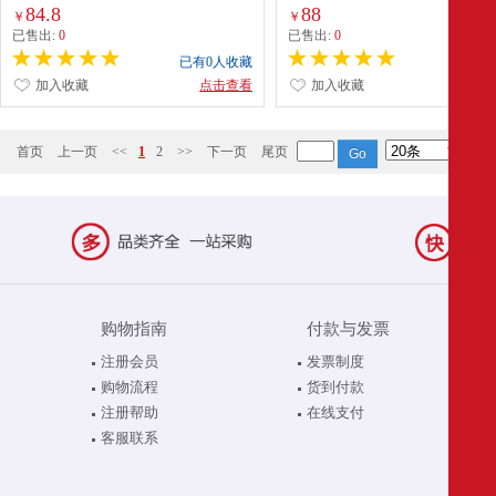
84.8
88
￥
￥
已售出:
0
已售出:
0
已有0人收藏
已有0
加入收藏
点击查看
加入收藏
点
首页
上一页
<<
1
2
>>
下一页
尾页
购物指南
付款与发票
注册会员
发票制度
购物流程
货到付款
注册帮助
在线支付
客服联系