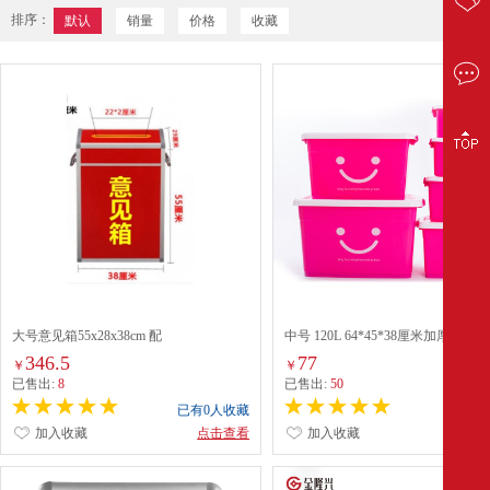
排序：
默认
销量
价格
收藏
大号意见箱55x28x38cm 配
中号 120L 64*45*38厘米加厚塑料
白
346.5
77
￥
￥
已售出:
8
已售出:
50
已有0人收藏
已有0
加入收藏
点击查看
加入收藏
点