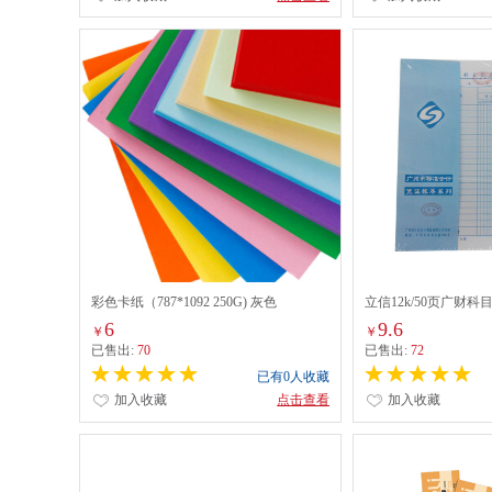
彩色卡纸（787*1092 250G) 灰色
立信12k/50页广财科
6
9.6
￥
￥
已售出:
70
已售出:
72
已有0人收藏
加入收藏
点击查看
加入收藏