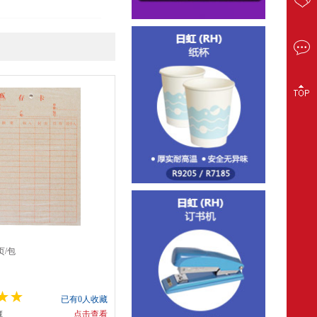
页/包
已有0人收藏
藏
点击查看