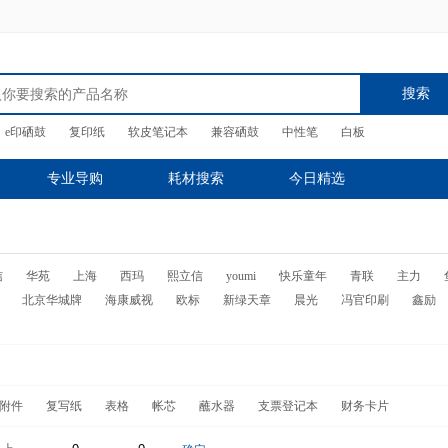
搜索
e印硒鼓
复印纸
软皮笔记本
兼容硒鼓
中性笔
白板
专业导购
耗材搜索
今日精选
信
华苑
上海
西玛
熙立信
youmi
快乐童年
青联
主力
北京华城牌
海康威视
欧标
新绿天章
晨光
冯官印刷
鑫励
及附件
复写纸
表格
帐芯
蘸水器
支票登记本
财务卡片