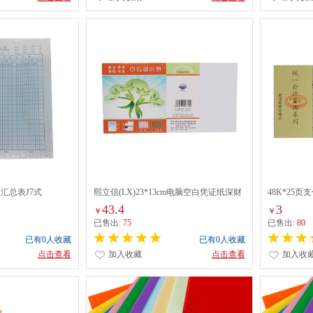
目汇总表J7式
熙立信(LX)23*13cm电脑空白凭证纸深财
48K*25页
优80g
43.4
3
￥
￥
已售出:
75
已售出:
80
已有0人收藏
已有0人收藏
点击查看
加入收藏
点击查看
加入收