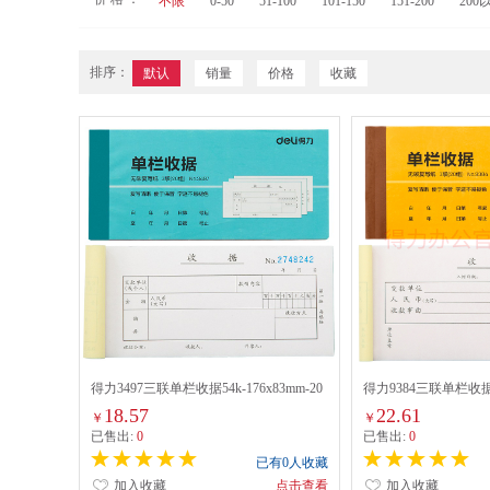
不限
0-50
51-100
101-150
151-200
200
排序：
默认
销量
价格
收藏
得力3497三联单栏收据54k-176x83mm-20
得力9384三联单栏收据54
份(混)(本) 10本/包
份(混)(本) 10本/包
18.57
22.61
￥
￥
已售出:
0
已售出:
0
已有0人收藏
加入收藏
点击查看
加入收藏