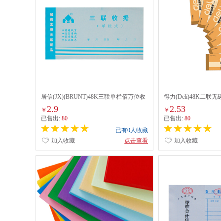
居信(JX)(BRUNT)48K三联单栏佰万位收
得力(Deli)48K二联
据*20份
(9383)*30份
2.9
2.53
￥
￥
已售出:
80
已售出:
80
已有0人收藏
加入收藏
点击查看
加入收藏