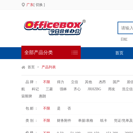
广东
[ 切换 ]
日虹
全部产品分类
首页
首页
>
产品列表
品 牌 ：
不限
得力
立信
其他
杰昂
国产
居
航
科记
三菱
强林
齐心
JRHZBG
用友
浩立信
宙斯牌
惠朗
包 邮 ：
不限
是
否
类 别 ：
不限
财务附件
单据/表格
纸卡
凭证/凭单
价 格 ：