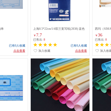
销单
上海8.5*22cm/1/4双兰复写纸(2838) 蓝色
西玛（SIM
210*114mm
7.7
36
￥
￥
已售出:
8
已售出:
8
已有0人收藏
已有0人收藏
点击查看
加入收藏
点击查看
加入收