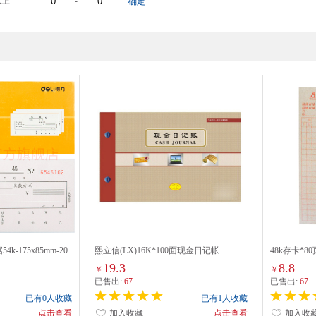
以上
-
确定
k-175x85mm-20
熙立信(LX)16K*100面现金日记帐
48k存卡*80
19.3
8.8
￥
￥
已售出:
67
已售出:
67
已有0人收藏
已有1人收藏
点击查看
加入收藏
点击查看
加入收