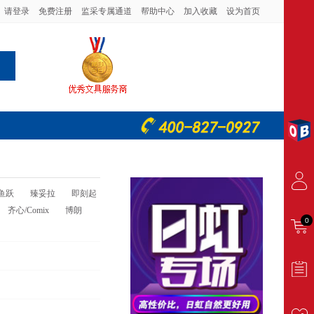
请登录
免费注册
监采专属通道
帮助中心
加入收藏
设为首页
鱼跃
臻妥拉
即刻起
齐心/Comix
博朗
0