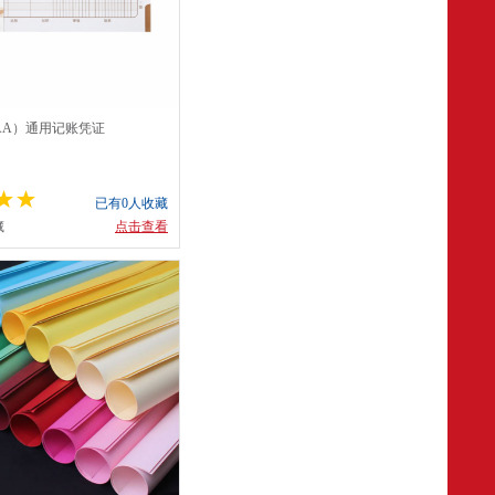
AA）通用记账凭证
 50页/本 10本/包 SS011410
已有0人收藏
藏
点击查看