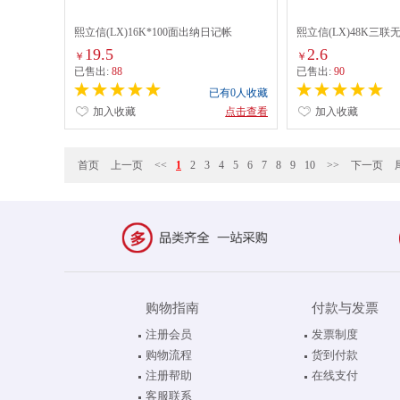
熙立信(LX)16K*100面出纳日记帐
熙立信(LX)48K三联无
3C国)20份/本
19.5
2.6
￥
￥
已售出:
88
已售出:
90
已有0人收藏
加入收藏
点击查看
加入收藏
首页
上一页
<<
1
2
3
4
5
6
7
8
9
10
>>
下一页
购物指南
付款与发票
注册会员
发票制度
购物流程
货到付款
注册帮助
在线支付
客服联系