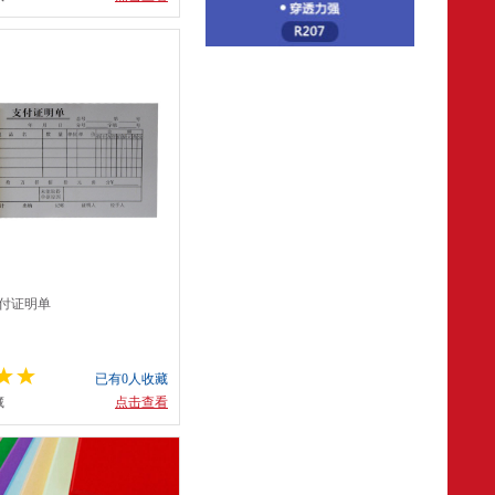
支付证明单
已有0人收藏
藏
点击查看