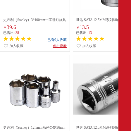
史丹利（Stanley）3*100mm一字螺钉旋具
世达 SATA 12.5MM系列6角套筒19
（65-008-14）
13310 配
39.6
13.5
￥
￥
已售出:
38
已售出:
13
已有0人收藏
已有0
加入收藏
点击查看
加入收藏
点
史丹利（Stanley）12.5mm系列公制36mm
世达 SATA 12.5MM系列6角套筒17