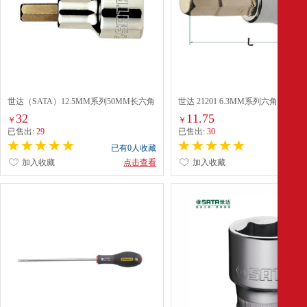
世达（SATA）12.5MM系列50MM长六角
世达 21201 6.3MM系列六角旋具套
旋具套筒7MM（24204）
3MM
32
11.75
￥
￥
已售出:
29
已售出:
30
已有0人收藏
已有0
加入收藏
点击查看
加入收藏
点