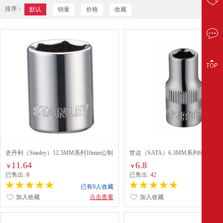
排序：
默认
销量
价格
收藏
史丹利（Stanley）12.5MM系列16mm公制
世达（SATA）6.3MM系列6角套筒
6角标准套筒（88-738-1-22）
13MM（11313）
11.64
6.8
￥
￥
已售出:
8
已售出:
42
已有0人收藏
已有0
加入收藏
点击查看
加入收藏
点