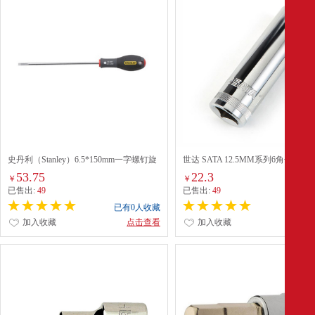
史丹利（Stanley）6.5*150mm一字螺钉旋
世达 SATA 12.5MM系列6角长套筒
具（65-096-14）
13408 配
53.75
22.3
￥
￥
已售出:
49
已售出:
49
已有0人收藏
已有0
加入收藏
点击查看
加入收藏
点