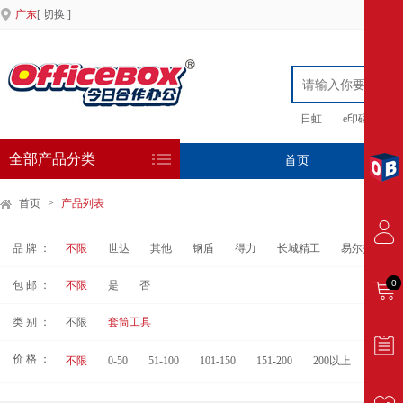
广东
[ 切换 ]
日虹
e印硒鼓
全部产品分类
首页
专
首页
>
产品列表
品 牌 ：
不限
世达
其他
钢盾
得力
长城精工
易尔拓 YAT
0
包 邮 ：
不限
是
否
类 别 ：
不限
套筒工具
价 格 ：
不限
0-50
51-100
101-150
151-200
200以上