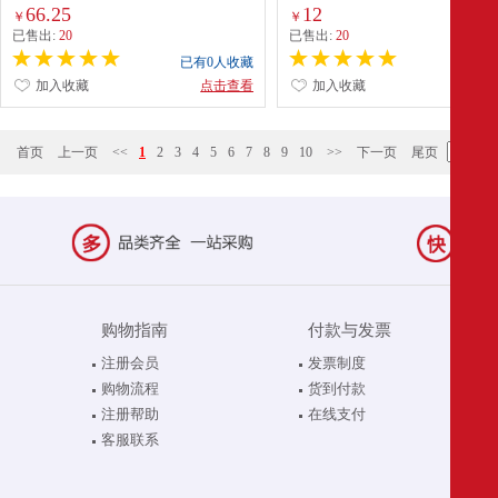
六角套筒（96-367-1-22）
13308
66.25
12
￥
￥
已售出:
20
已售出:
20
已有0人收藏
已有0
加入收藏
点击查看
加入收藏
点
首页
上一页
<<
1
2
3
4
5
6
7
8
9
10
>>
下一页
尾页
购物指南
付款与发票
注册会员
发票制度
购物流程
货到付款
注册帮助
在线支付
客服联系