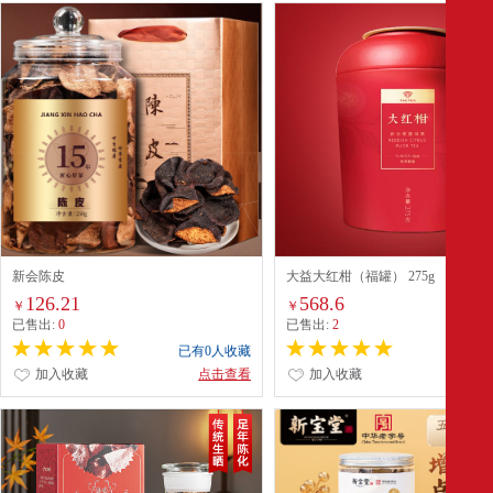
新会陈皮
大益大红柑（福罐） 275g
126.21
568.6
￥
￥
已售出:
0
已售出:
2
已有0人收藏
已有0
加入收藏
点击查看
加入收藏
点