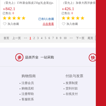
（雷允上）15年新会陈皮250g(礼盒装)(jz-
（雷允上）加拿大西洋参排片100g(
8101)
装)(jz-8102)
842.1
426.1
￥
￥
已售出:
0
已售出:
0
已有0人收藏
已有0
加入收藏
点击查看
加入收藏
点
首页
上一页
<<
1
2
3
4
5
6
7
8
9
10
>>
下一页
尾页
购物指南
付款与发票
注册会员
发票制度
购物流程
货到付款
注册帮助
在线支付
客服联系