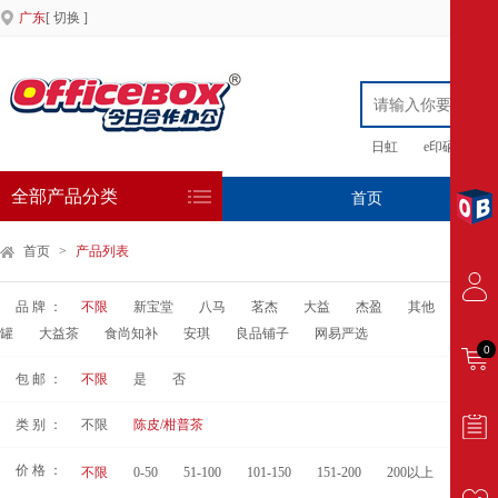
广东
[ 切换 ]
日虹
e印硒鼓
全部产品分类
首页
专
首页
>
产品列表
品 牌 ：
不限
新宝堂
八马
茗杰
大益
杰盈
其他
雷允
罐
大益茶
食尚知补
安琪
良品铺子
网易严选
0
包 邮 ：
不限
是
否
类 别 ：
不限
陈皮/柑普茶
价 格 ：
不限
0-50
51-100
101-150
151-200
200以上