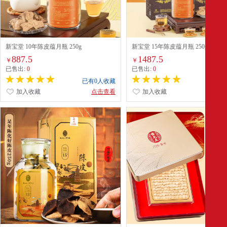
新宝堂 10年陈皮蕴月瓶 250g
新宝堂 15年陈皮蕴月瓶 250g
887.5
1487.5
￥
￥
已售出:
0
已售出:
0
已有0人收藏
已有0
加入收藏
点击查看
加入收藏
点