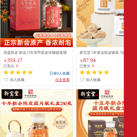
杰盈陈皮 新会25年东甲陈皮珍藏版玻璃
新宝堂 5年新会陈皮罐装 50g
瓶装250克
359.17
87.94
￥
￥
已售出:
0
已售出:
0
已有0人收藏
已有0
加入收藏
点击查看
加入收藏
点