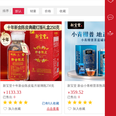
排序：
默认
销量
价格
收藏
新宝堂十年新会陈皮蕴月玻璃瓶250克
新宝堂 新会小青柑普茶熟茶叶蓝罐2
（典藏红版）
1133.33
359.52
￥
￥
已售出:
0
已售出:
0
已有0人收藏
已有0
加入收藏
点击查看
加入收藏
点