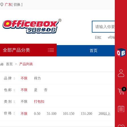
广东
[ 切换 ]
日虹
e印硒鼓
全部产品分类
首页
专
首页
>
产品列表
品 牌 ：
不限
得力
0
包 邮 ：
不限
是
否
类 别 ：
不限
打包扣
价 格 ：
不限
0-50
51-100
101-150
151-200
200以上