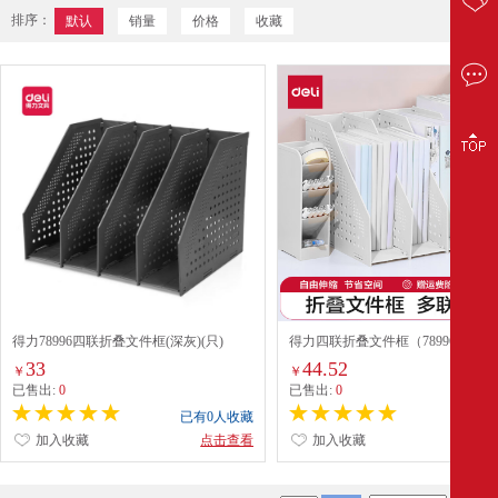
排序：
默认
销量
价格
收藏
得力78996四联折叠文件框(深灰)(只)
得力四联折叠文件框（78996）浅灰
33
44.52
￥
￥
已售出:
0
已售出:
0
已有0人收藏
已有0
加入收藏
点击查看
加入收藏
点