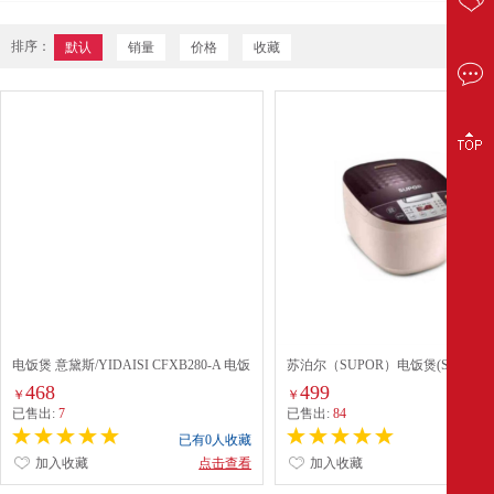
排序：
默认
销量
价格
收藏
电饭煲 意黛斯/YIDAISI CFXB280-A 电饭
苏泊尔（SUPOR）电饭煲(SF40FC8
煲 28L 机械式 白色
(4L)
468
499
￥
￥
已售出:
7
已售出:
84
已有0人收藏
已有0
加入收藏
点击查看
加入收藏
点