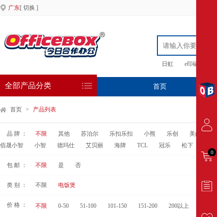
广东
[ 切换 ]
日虹
e印硒鼓
全部产品分类
首页
专
首页
>
产品列表
品 牌 ：
不限
其他
苏泊尔
乐扣乐扣
小熊
乐创
美的
佰晟小智
小智
德玛仕
艾贝丽
海牌
TCL
冠乐
松下
厨之
0
包 邮 ：
不限
是
否
类 别 ：
不限
电饭煲
价 格 ：
不限
0-50
51-100
101-150
151-200
200以上