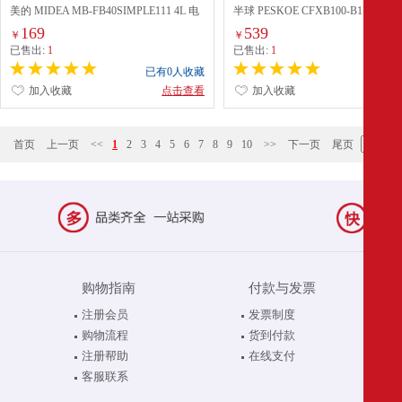
美的 MIDEA MB-FB40SIMPLE111 4L 电
半球 PESKOE CFXB100-B1 10L 
饭煲
不锈钢色
169
539
￥
￥
已售出:
1
已售出:
1
已有0人收藏
已有0
加入收藏
点击查看
加入收藏
点
首页
上一页
<<
1
2
3
4
5
6
7
8
9
10
>>
下一页
尾页
购物指南
付款与发票
注册会员
发票制度
购物流程
货到付款
注册帮助
在线支付
客服联系