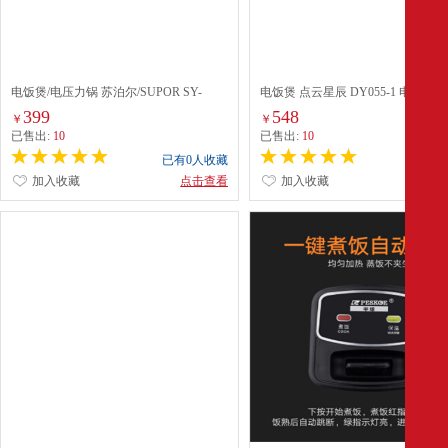
电饭煲/电压力锅 苏泊尔/SUPOR SY-
电饭煲 点云星辰 DY055-1 电饭煲 45
60YC503D 电压力锅 6L 按键式 棕色
键式 橙色
399
548
￥
￥
已售出:
10
已售出:
10
已有0人收藏
已有0
加入收藏
点击查看
加入收藏
点