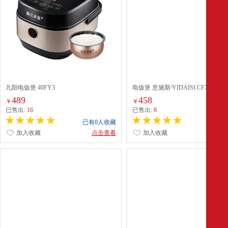
九阳电饭煲 40FY3
电饭煲 意黛斯/YIDAISI CFXB280
28L 机械式 白色
489
458
￥
￥
已售出:
16
已售出:
8
已有0人收藏
已有0
加入收藏
点击查看
加入收藏
点